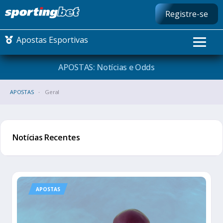
Registre-se
Apostas Esportivas
APOSTAS: Notícias e
Odds
CONMEBOL LIBERTADORES
APOSTAS
Geral
FUTEBOL NACIONAL
Notícias Recentes
FUTEBOL INTERNACIONAL
COMO APOSTAR
MAIS ESPORTES
APOSTAS