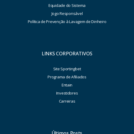
Equidade do Sistema
Jogo Responsável
Política de Prevenção à Lavagem de Dinheiro
LINKS CORPORATIVOS
Site Sportingbet
Programa de Afiliados
Entain
Investidores
Carreiras
Últimos Posts