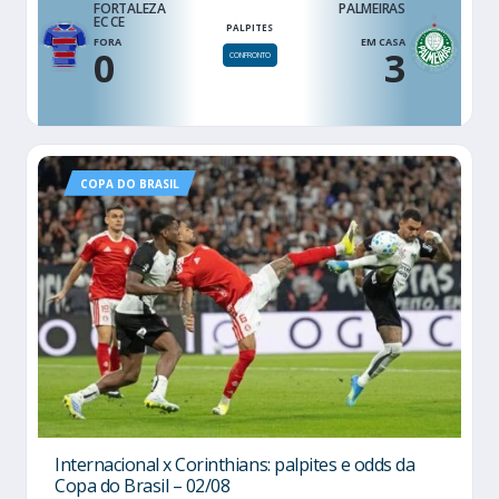
FORTALEZA
PALMEIRAS
EC CE
PALPITES
FORA
EM CASA
0
3
CONFRONTO
COPA DO BRASIL
Internacional x Corinthians: palpites e odds da
Copa do Brasil – 02/08