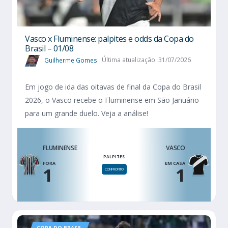
Vasco x Fluminense: palpites e odds da Copa do
Brasil – 01/08
Guilherme Gomes
Última atualização: 31/07/2026
Em jogo de ida das oitavas de final da Copa do Brasil
2026, o Vasco recebe o Fluminense em São Januário
para um grande duelo. Veja a análise!
FLUMINENSE
VASCO
PALPITES
FORA
EM CASA
1
1
CONFRONTO
COPA DO BRASIL