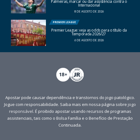
Palmeiras, marcar ou dar assistência contra o
Internacional
8 DE AGOSTO DE 2026
PREMIER LEAGUE
Premier League: veja as odds para o título da
temporada 2026/27
6 DE AGOSTO DE 2026
Apostar pode causar dependência e transtornos do jogo patológico.
Jogue com responsabilidade. Saiba mais em nossa página sobre
jogo
responsável
. É proibido apostar usando recursos de programas
assistenciais, tais como o Bolsa Família e o Benefício de Prestação
Continuada.