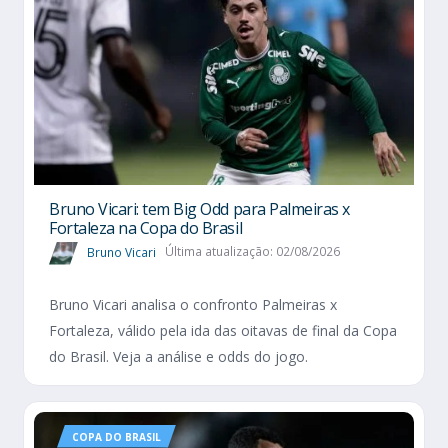
Bruno Vicari: tem Big Odd para Palmeiras x
Fortaleza na Copa do Brasil
Bruno Vicari
Última atualização: 02/08/2026
Bruno Vicari analisa o confronto Palmeiras x
Fortaleza, válido pela ida das oitavas de final da Copa
do Brasil. Veja a análise e odds do jogo.
COPA DO BRASIL