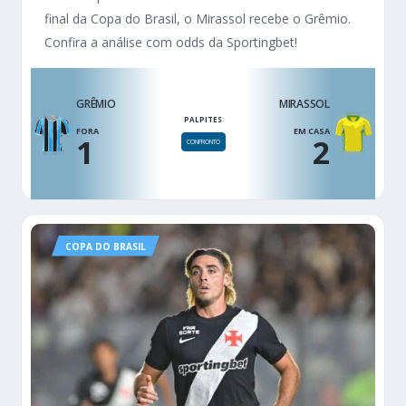
final da Copa do Brasil, o Mirassol recebe o Grêmio.
Confira a análise com odds da Sportingbet!
GRÊMIO
MIRASSOL
PALPITES
FORA
EM CASA
1
2
CONFRONTO
COPA DO BRASIL