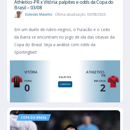
Athletico-PR x Vitória: palpites e odds da Copa do
Brasil – 03/08
Estevão Maximo
Última atualização: 03/08/2026
Em um duelo de rubro-negros, o Furacão e o Leão
da Barra se encontram no jogo de ida das oitavas da
Copa do Brasil. Veja a análise com odds da
Sportingbet!
VITÓRIA
ATHLETICO-
PR
PALPITES
FORA
EM CASA
0
2
CONFRONTO
COPA DO BRASIL