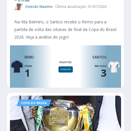
Estevão Maximo
Última atualização: 31/07/2026
Na Vila Belmiro, o Santos recebe o Remo para a
partida de volta das oitavas de final da Copa do Brasil
2026. Veja a análise do jogo!
REMO
SANTOS
PALPITES
FORA
EM CASA
1
3
CONFRONTO
COPA DO BRASIL