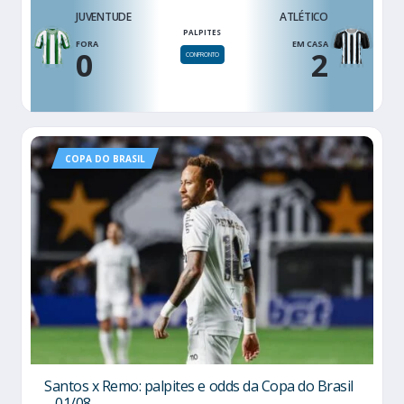
JUVENTUDE
ATLÉTICO
PALPITES
FORA
EM CASA
0
2
CONFRONTO
COPA DO BRASIL
Santos x Remo: palpites e odds da Copa do Brasil
– 01/08