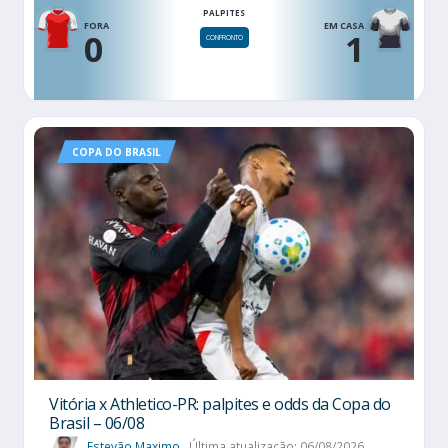
PALPITES
FORA
EM CASA
0
1
CONFRONTO
COPA DO BRASIL
Vitória x Athletico-PR: palpites e odds da Copa do
Brasil – 06/08
Estevão Maximo
Última atualização: 06/08/2026