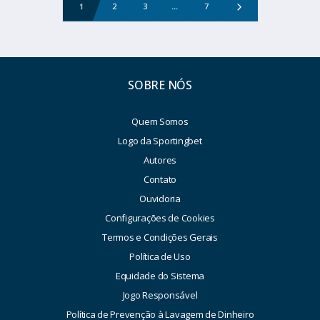
1
2
3
...
7
SOBRE NÓS
Quem Somos
Logo da Sportingbet
Autores
Contato
Ouvidoria
Configurações de Cookies
Termos e Condições Gerais
Política de Uso
Equidade do Sistema
Jogo Responsável
Política de Prevenção à Lavagem de Dinheiro