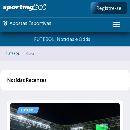
Registre-se
Apostas Esportivas
FUTEBOL: Notícias e
Odds
CONMEBOL LIBERTADORES
FUTEBOL
Geral
FUTEBOL NACIONAL
Notícias Recentes
FUTEBOL INTERNACIONAL
COMO APOSTAR
MAIS ESPORTES
FUTEBOL