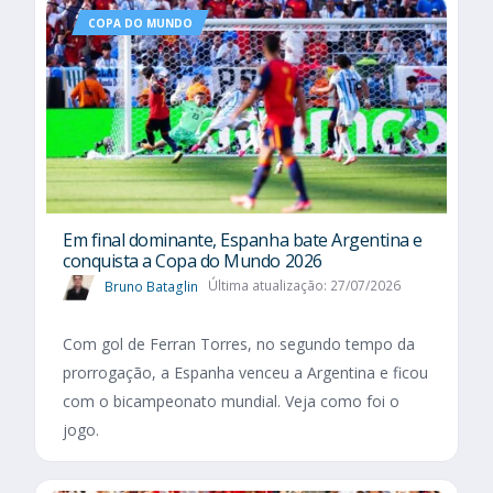
COPA DO MUNDO
Em final dominante, Espanha bate Argentina e
conquista a Copa do Mundo 2026
Bruno Bataglin
Última atualização: 27/07/2026
Com gol de Ferran Torres, no segundo tempo da
prorrogação, a Espanha venceu a Argentina e ficou
com o bicampeonato mundial. Veja como foi o
jogo.