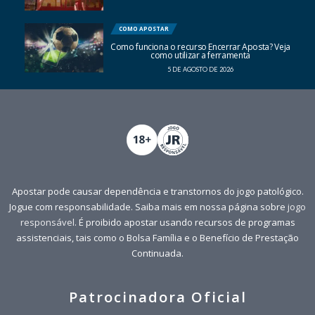
COMO APOSTAR
Como funciona o recurso Encerrar Aposta? Veja
como utilizar a ferramenta
5 DE AGOSTO DE 2026
Apostar pode causar dependência e transtornos do jogo patológico.
Jogue com responsabilidade. Saiba mais em nossa página sobre
jogo
responsável
. É proibido apostar usando recursos de programas
assistenciais, tais como o Bolsa Família e o Benefício de Prestação
Continuada.
Patrocinadora Oficial