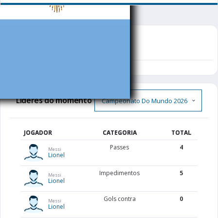
Argentina Odds
Líderes do momento
JOGADOR
CATEGORIA
TOTAL
Passes
4
Messi
Lionel
Impedimentos
5
Messi
Lionel
Gols contra
0
Messi
Lionel