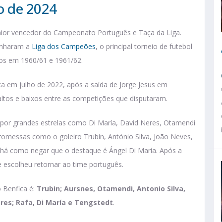
o de 2024
maior vencedor do Campeonato Português e Taça da Liga.
ganharam a
Liga dos Campeões
, o principal torneio de futebol
dos em 1960/61 e 1961/62.
 em julho de 2022, após a saída de Jorge Jesus em
ltos e baixos entre as competições que disputaram.
 por grandes estrelas como Di María, David Neres, Otamendi
romessas como o goleiro Trubin, António Silva, João Neves,
há como negar que o destaque é Ángel Di María. Após a
te escolheu retornar ao time português.
o Benfica é:
Trubin; Aursnes, Otamendi, Antonio Silva,
eres; Rafa, Di María e Tengstedt
.