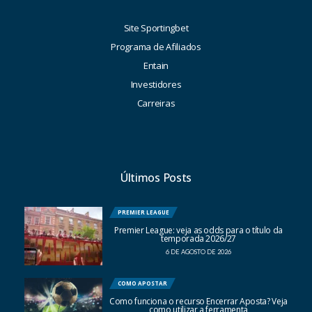
Site Sportingbet
Programa de Afiliados
Entain
Investidores
Carreiras
Últimos Posts
PREMIER LEAGUE
Premier League: veja as odds para o título da
temporada 2026/27
6 DE AGOSTO DE 2026
COMO APOSTAR
Como funciona o recurso Encerrar Aposta? Veja
como utilizar a ferramenta