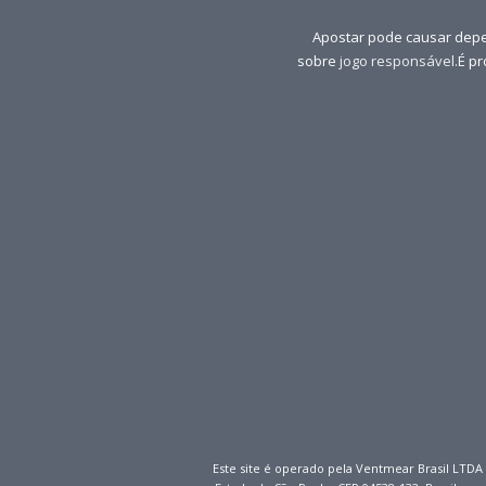
Apostar pode causar depe
sobre
jogo responsável
.É p
Este site é operado pela Ventmear Brasil LTDA (