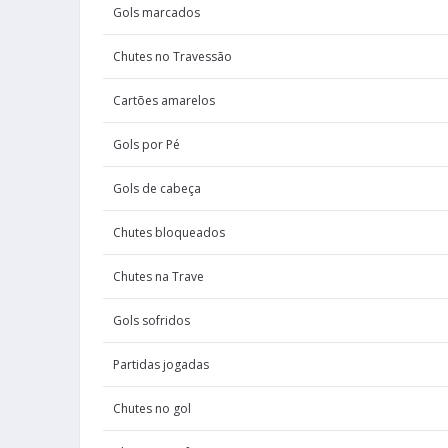
Chutes 
Vinicius
Gols marcados
Junior
Chutes no Travessão
Foi subs
Paqueta
Lucas
Cartões amarelos
Gols de 
Gols por Pé
Neymar
Gols de cabeça
Pênaltis de
Guimarães
Bruno
Chutes bloqueados
Chutes p
Chutes na Trave
Cunha
Matheus
Gols sofridos
Car
Alex
Sandro
Partidas jogadas
Chutes no gol