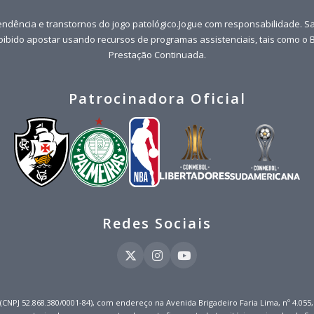
ndência e transtornos do jogo patológico.Jogue com responsabilidade. S
roibido apostar usando recursos de programas assistenciais, tais como o B
Prestação Continuada.
Patrocinadora Oficial
Redes Sociais
CNPJ 52.868.380/0001-84), com endereço na Avenida Brigadeiro Faria Lima, nº 4.055, 