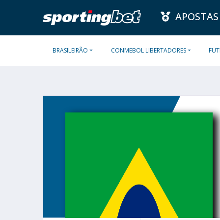
APOSTAS
BRASILEIRÃO
CONMEBOL LIBERTADORES
FUT