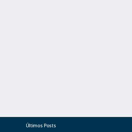
Últimos Posts