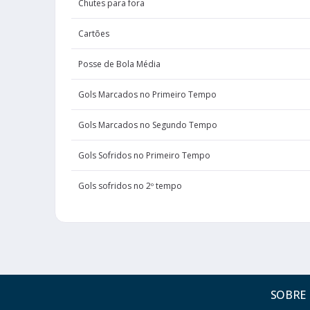
Chutes para fora
Cartões
Posse de Bola Média
Gols Marcados no Primeiro Tempo
Gols Marcados no Segundo Tempo
Gols Sofridos no Primeiro Tempo
Gols sofridos no 2º tempo
SOBRE