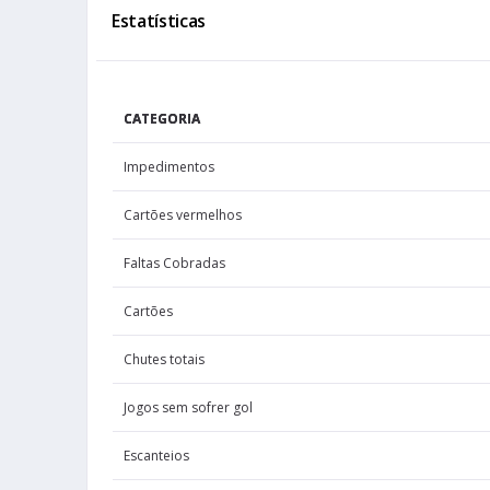
Everton
Estatísticas
Gols
Bolasie
Yannick
CATEGORIA
Chutes
Jean
Carlos
Impedimentos
Gols
Cartões vermelhos
Doma
Faltas Cobradas
Parti
Marcinho
Cartões
Entrou d
Jean
Chutes totais
Carlos
Jogos sem sofrer gol
Falta
Camilo
Escanteios