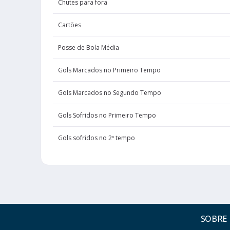
Chutes para fora
Cartões
Posse de Bola Média
Gols Marcados no Primeiro Tempo
Gols Marcados no Segundo Tempo
Gols Sofridos no Primeiro Tempo
Gols sofridos no 2º tempo
SOBRE