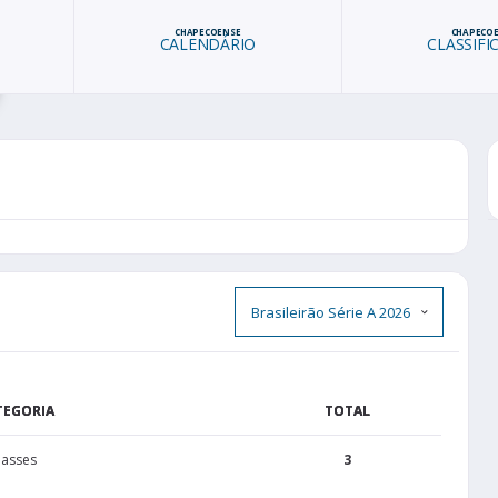
CHAPECOENSE
CHAPECO
CALENDÁRIO
CLASSIFI
TEGORIA
TOTAL
Passes
3