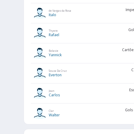
Impe
de Vargas da Rosa
Italo
Gol
Thyere
Rafael
Cartõe
Bolasie
Yannick
C
Souza Da Cruz
Everton
Es
Jean
Carlos
Gols
Clar
Walter
Cartõ
Souza Da Cruz