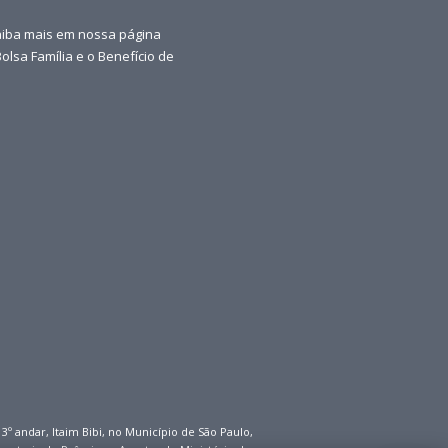
aiba mais em nossa página
olsa Família e o Benefício de
3º andar, Itaim Bibi, no Município de São Paulo,