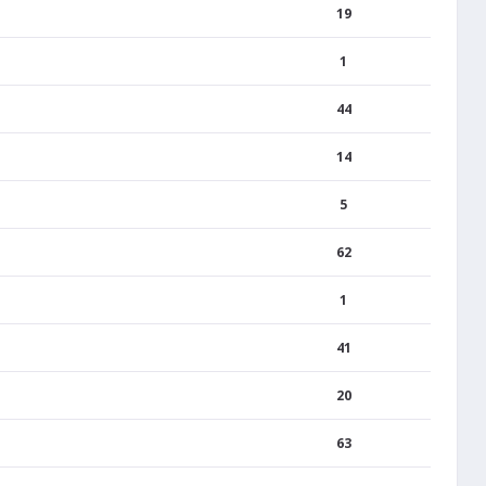
es no gol
8
19
1
ubstituído
11
44
de pênalti
2
14
5
 desperdiçados
1
62
s para fora
10
1
41
artões
1
20
63