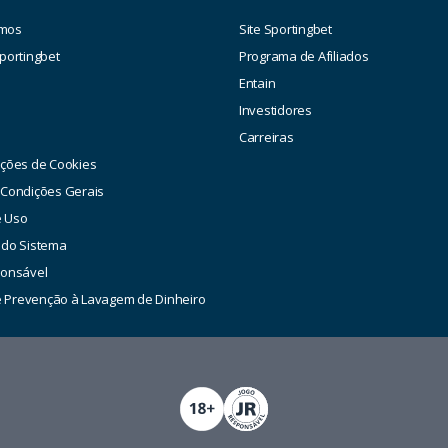
mos
Site Sportingbet
portingbet
Programa de Afiliados
Entain
Investidores
a
Carreiras
ações de Cookies
 Condições Gerais
e Uso
 do Sistema
ponsável
de Prevenção à Lavagem de Dinheiro