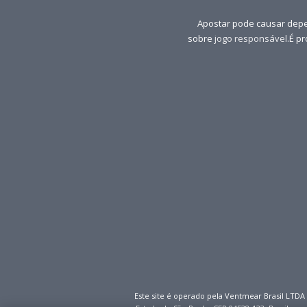
Apostar pode causar depe
sobre
jogo responsável
.É p
Este site é operado pela Ventmear Brasil LTDA (