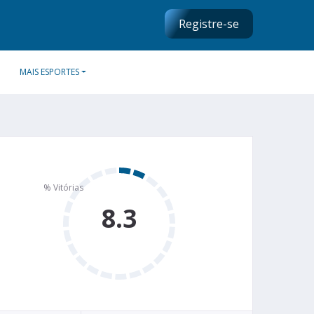
Registre-se
MAIS ESPORTES
8.3