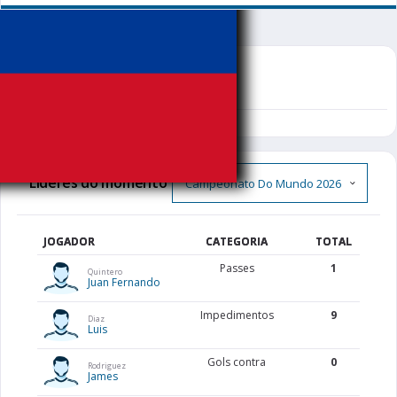
Colômbia Odds
Líderes do momento
JOGADOR
CATEGORIA
TOTAL
Passes
1
Quintero
Juan Fernando
Impedimentos
9
Diaz
Luis
Gols contra
0
Rodriguez
James