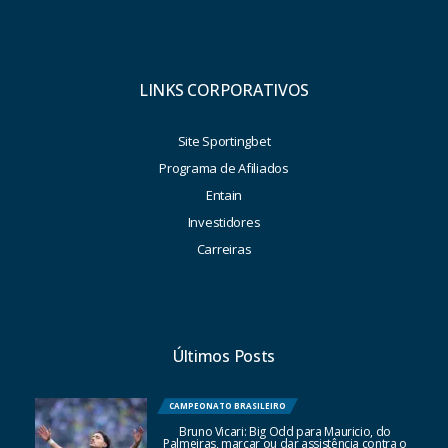
LINKS CORPORATIVOS
Site Sportingbet
Programa de Afiliados
Entain
Investidores
Carreiras
Últimos Posts
CAMPEONATO BRASILEIRO
Bruno Vicari: Big Odd para Mauricio, do
Palmeiras, marcar ou dar assistência contra o