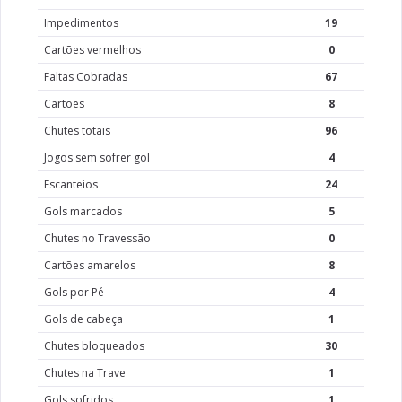
James
Impedimentos
19
Entrou durante o jogo
5
Rios
Cartões vermelhos
0
Richard
Faltas Cobradas
67
Faltas Cometidas
10
Rios
Richard
Cartões
8
Chutes totais
96
Chutes no gol
7
Diaz
Luis
Jogos sem sofrer gol
4
Foi substituído
5
Escanteios
24
Rodriguez
James
Gols marcados
5
Gols de pênalti
0
Rodriguez
Chutes no Travessão
0
James
Cartões amarelos
8
Pênaltis desperdiçados
0
Rodriguez
James
Gols por Pé
4
Gols de cabeça
1
Chutes para fora
4
Quintero
Juan Fernando
Chutes bloqueados
30
Cartões
0
Chutes na Trave
1
Rodriguez
James
Gols sofridos
1