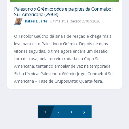
Palestino x Grêmio: odds e palpites da Conmebol
Sul-Americana (29/04)
Rafael Duarte
Última atualização: 27/07/2026
O Tricolor Gaúcho dá sinais de reação e chega mais
leve para este Palestino x Grêmio. Depois de duas
vitórias seguidas, o time agora encara um desafio
fora de casa, pela terceira rodada da Copa Sul-
Americana, tentando embalar de vez na temporada.
Ficha técnica: Palestino x Grêmio Jogo: Conmebol Sul-
Americana – Fase de GruposData: Quarta-feira...
1
2
3