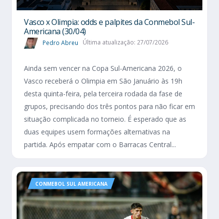
Vasco x Olimpia: odds e palpites da Conmebol Sul-
Americana (30/04)
Pedro Abreu
Última atualização: 27/07/2026
Ainda sem vencer na Copa Sul-Americana 2026, o
Vasco receberá o Olimpia em São Januário às 19h
desta quinta-feira, pela terceira rodada da fase de
grupos, precisando dos três pontos para não ficar em
situação complicada no torneio. É esperado que as
duas equipes usem formações alternativas na
partida. Após empatar com o Barracas Central...
CONMEBOL SUL AMERICANA