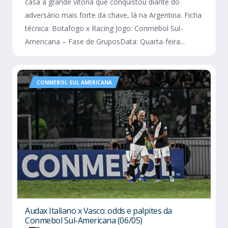
casa a grande vitória que conquistou diante do
adversário mais forte da chave, lá na Argentina. Ficha
técnica: Botafogo x Racing Jogo: Conmebol Sul-
Americana – Fase de GruposData: Quarta-feira...
CONMEBOL SUL AMERICANA
Audax Italiano x Vasco: odds e palpites da
Conmebol Sul-Americana (06/05)