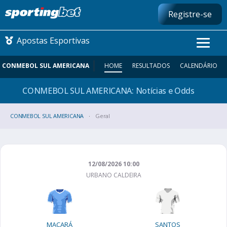
Registre-se
Apostas Esportivas
CONMEBOL SUL AMERICANA
HOME
RESULTADOS
CALENDÁRIO
CONMEBOL SUL AMERICANA: Notícias e
Odds
CONMEBOL LIBERTADORES
CONMEBOL SUL AMERICANA
FUTEBOL NACIONAL
Geral
FUTEBOL INTERNACIONAL
12/08/2026 10:00
COMO APOSTAR
URBANO CALDEIRA
MAIS ESPORTES
MACARÁ
SANTOS