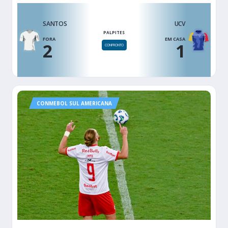
SANTOS
UCV
PALPITES
FORA
EM CASA
2
1
CONFRONTO
CONMEBOL SUL AMERICANA