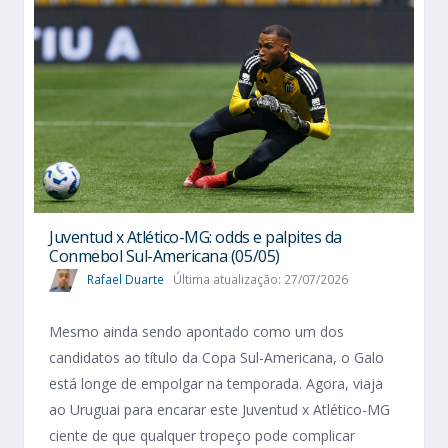
Juventud x Atlético-MG: odds e palpites da
Conmebol Sul-Americana (05/05)
Rafael Duarte
Última atualização: 27/07/2026
Mesmo ainda sendo apontado como um dos
candidatos ao título da Copa Sul-Americana, o Galo
está longe de empolgar na temporada. Agora, viaja
ao Uruguai para encarar este Juventud x Atlético-MG
ciente de que qualquer tropeço pode complicar