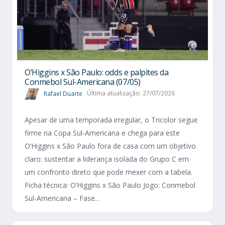
O’Higgins x São Paulo: odds e palpites da
Conmebol Sul-Americana (07/05)
Rafael Duarte
Última atualização: 27/07/2026
Apesar de uma temporada irregular, o Tricolor segue
firme na Copa Sul-Americana e chega para este
O’Higgins x São Paulo fora de casa com um objetivo
claro: sustentar a liderança isolada do Grupo C em
um confronto direto que pode mexer com a tabela.
Ficha técnica: O’Higgins x São Paulo Jogo: Conmebol
Sul-Americana – Fase...