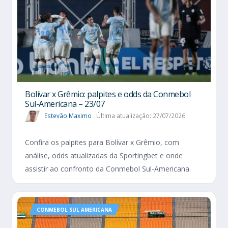
Bolívar x Grêmio: palpites e odds da Conmebol
Sul-Americana – 23/07
Estevão Maximo
Última atualização: 27/07/2026
Confira os palpites para Bolívar x Grêmio, com
análise, odds atualizadas da Sportingbet e onde
assistir ao confronto da Conmebol Sul-Americana.
CONMEBOL SUL AMERICANA