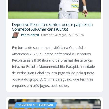
Deportivo Recoleta x Santos: odds e palpites da
Conmebol Sul-Americana (05/05)
Pedro Abreu
Última atualização: 27/07/2026
Em busca de sua primeira vitória na Copa Sul-
Americana 2026, o Santos enfrentará o Deportivo
Recoleta às 21h30 (horário de Brasília) desta terça-
feira, no Estádio Monumental Río Parapití, na cidade
de Pedro Juan Caballero, em jogo válido pela quarta
rodada do grupo D. O time paraguaio, que tem três
empates em três jogos, abdicou de...
CONMEBOL SUL AMERICANA