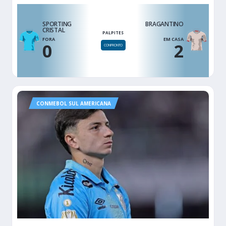
SPORTING
BRAGANTINO
CRISTAL
PALPITES
FORA
EM CASA
0
2
CONFRONTO
CONMEBOL SUL AMERICANA