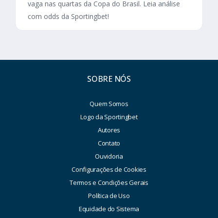
vaga nas quartas da Copa do Brasil. Leia análise
com odds da Sportingbet!
SOBRE NÓS
Quem Somos
Logo da Sportingbet
Autores
Contato
Ouvidoria
Configurações de Cookies
Termos e Condições Gerais
Política de Uso
Equidade do Sistema