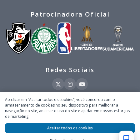
Patrocinadora Oficial
Redes Sociais
Ao clicar em “Aceitar todos os cookies”, você concorda com o
armazenamento de cookies no seu dispositivo para melhorar a
Este site é operado pela Ventmear Brasil LTDA (CNPJ 52.868.380/0001-84), com
navegação no site, analisar o uso do site e ajudar em nossos esforços
endereço na Avenida Brigadeiro Faria Lima, nº 4.055, 3º andar, Itaim Bibi, no
de marketing.
Município de São Paulo, Estado de São Paulo, CEP 04538-133, Brasil - empresa
autorizada a operar apostas de quota fixa em todo território nacional pela
Aceitar todos os cookies
Secretaria de Prêmios e Apostas do Ministério da Fazenda, conforme Portaria nº
247, de 07.02.2025, publicada no DOU em 11.2.2025.