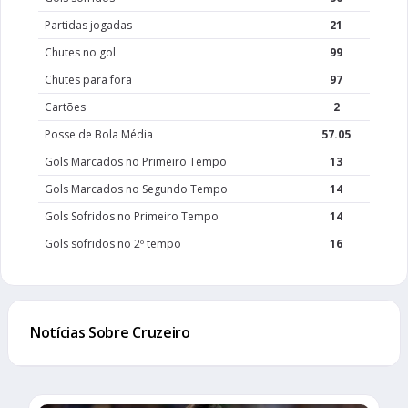
Partidas jogadas
21
Chutes no gol
99
Chutes para fora
97
Cartões
2
Posse de Bola Média
57.05
Gols Marcados no Primeiro Tempo
13
Gols Marcados no Segundo Tempo
14
Gols Sofridos no Primeiro Tempo
14
Gols sofridos no 2º tempo
16
Notícias Sobre Cruzeiro