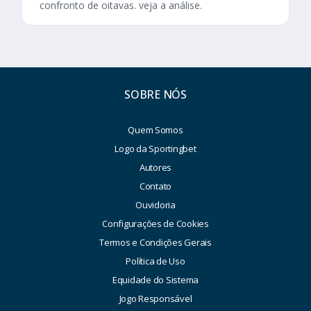
confronto de oitavas. veja a análise.
SOBRE NÓS
Quem Somos
Logo da Sportingbet
Autores
Contato
Ouvidoria
Configurações de Cookies
Termos e Condições Gerais
Política de Uso
Equidade do Sistema
Jogo Responsável