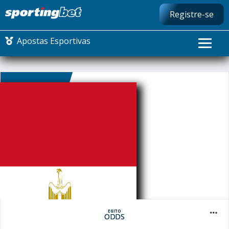
Registre-se
Apostas Esportivas
CONMEBOL LIBERTADORES
Egito
FUTEBOL NACIONAL
Jogos de 2026
FUTEBOL INTERNACIONAL
COMO APOSTAR
MAIS ESPORTES
EGITO
ODDS