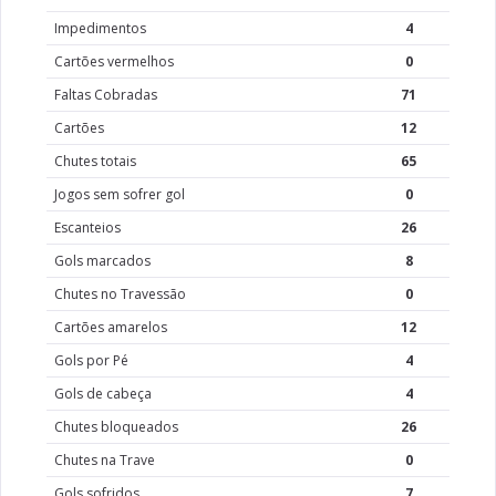
Mohamed
Impedimentos
4
Entrou durante o jogo
4
Cartões vermelhos
Zizo
0
Faltas Cobradas
71
Faltas Cometidas
8
Attia
Marwan
Cartões
12
Chutes totais
65
Chutes no gol
4
Salah
Mohamed
Jogos sem sofrer gol
0
Foi substituído
5
Escanteios
26
Zaki Abdelraouf
Mostafa Mohamed
Gols marcados
8
Gols de pênalti
0
Salah
Chutes no Travessão
0
Mohamed
Cartões amarelos
12
Pênaltis
0
Salah
Mohamed
desperdiçados
Gols por Pé
4
Gols de cabeça
4
Chutes para fora
6
Ashour
Eman
Chutes bloqueados
26
Cartões
0
Chutes na Trave
0
Salah
Mohamed
Gols sofridos
7