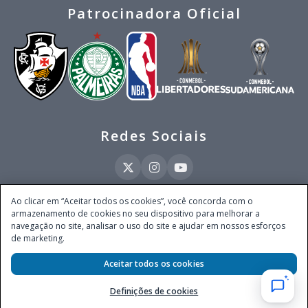
Patrocinadora Oficial
Redes Sociais
Ao clicar em “Aceitar todos os cookies”, você concorda com o
armazenamento de cookies no seu dispositivo para melhorar a
Este site é operado pela Ventmear Brasil LTDA (CNPJ 52.868.380/0001-84), com
navegação no site, analisar o uso do site e ajudar em nossos esforços
endereço na Avenida Brigadeiro Faria Lima, nº 4.055, 3º andar, Itaim Bibi, no
de marketing.
Município de São Paulo, Estado de São Paulo, CEP 04538-133, Brasil - empresa
autorizada a operar apostas de quota fixa em todo território nacional pela
Aceitar todos os cookies
Secretaria de Prêmios e Apostas do Ministério da Fazenda, conforme Portaria nº
247, de 07.02.2025, publicada no DOU em 11.2.2025.
Definições de cookies