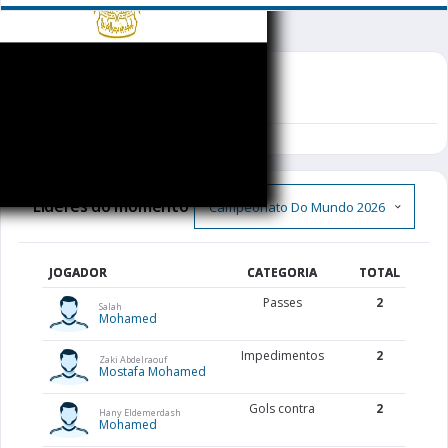
Egito Odds
Líderes do momento
JOGADOR
CATEGORIA
TOTAL
Passes
2
Salah
Mohamed
Impedimentos
2
Zaki Abdelraouf
Mostafa Mohamed
Gols contra
2
Hany Eldemerdash
Mohamed