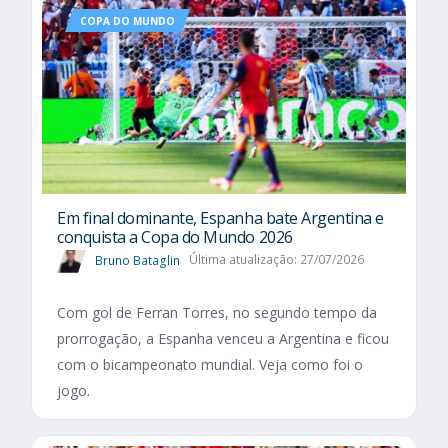
COPA DO MUNDO
Em final dominante, Espanha bate Argentina e
conquista a Copa do Mundo 2026
Bruno Bataglin
Última atualização: 27/07/2026
Com gol de Ferran Torres, no segundo tempo da
prorrogação, a Espanha venceu a Argentina e ficou
com o bicampeonato mundial. Veja como foi o
jogo.