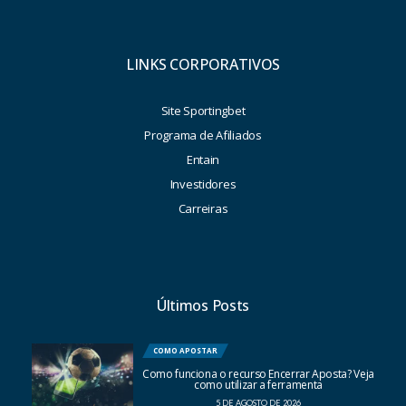
LINKS CORPORATIVOS
Site Sportingbet
Programa de Afiliados
Entain
Investidores
Carreiras
Últimos Posts
COMO APOSTAR
Como funciona o recurso Encerrar Aposta? Veja
como utilizar a ferramenta
5 DE AGOSTO DE 2026