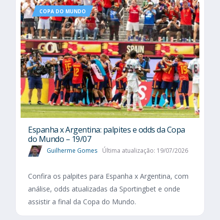
COPA DO MUNDO
Espanha x Argentina: palpites e odds da Copa
do Mundo – 19/07
Guilherme Gomes
Última atualização: 19/07/2026
Confira os palpites para Espanha x Argentina, com
análise, odds atualizadas da Sportingbet e onde
assistir a final da Copa do Mundo.