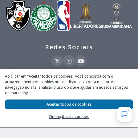
Redes Sociais
Ao clicar em “Aceitar todos os cookies”, você concorda com o
armazenamento de cookies no seu dispositivo para melhorar a
Este site é operado pela Ventmear Brasil LTDA (CNPJ 52.868.380/0001-84), com
navegação no site, analisar o uso do site e ajudar em nossos esforços
endereço na Avenida Brigadeiro Faria Lima, nº 4.055, 3º andar, Itaim Bibi, no
de marketing.
Município de São Paulo, Estado de São Paulo, CEP 04538-133, Brasil - empresa
autorizada a operar apostas de quota fixa em todo território nacional pela
Aceitar todos os cookies
Secretaria de Prêmios e Apostas do Ministério da Fazenda, conforme Portaria nº
247, de 07.02.2025, publicada no DOU em 11.2.2025.
Definições de cookies