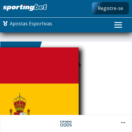
Registre-se
Apostas Esportivas
CONMEBOL LIBERTADORES
Espanha
FUTEBOL NACIONAL
Jogos de 2026
FUTEBOL INTERNACIONAL
COMO APOSTAR
MAIS ESPORTES
ESPANHA
ODDS