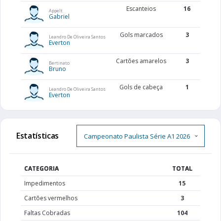
Escanteios
16
Appelt
Gabriel
Gols marcados
3
Leandro De Oliveira Santos
Everton
Cartões amarelos
3
Bertinato
Bruno
Gols de cabeça
1
Leandro De Oliveira Santos
Everton
Chutes bloqueados
5
Appelt
Gabriel
Estatísticas
Gols sofridos
8
Bertinato
Bruno
Partidas jogadas
9
CATEGORIA
Appelt
TOTAL
Gabriel
Impedimentos
15
Entrou durante o
5
Batista da Silva
Cartões vermelhos
3
Hudson Alexandre
jogo
Faltas Cobradas
104
Faltas Cometidas
10
Roque