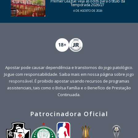
Premier League: veja as odds para o título da
temporada 2026/27
6 DE AGOSTO DE 2026
Apostar pode causar dependência e transtornos do jogo patológico.
Jogue com responsabilidade. Saiba mais em nossa página sobre
jogo
responsável
. É proibido apostar usando recursos de programas
assistenciais, tais como o Bolsa Família e o Benefício de Prestação
Continuada.
Patrocinadora Oficial