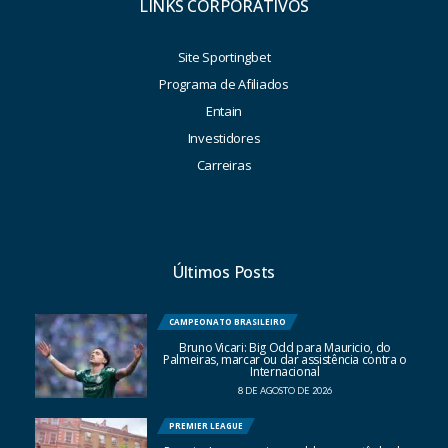
LINKS CORPORATIVOS
Site Sportingbet
Programa de Afiliados
Entain
Investidores
Carreiras
Últimos Posts
CAMPEONATO BRASILEIRO
Bruno Vicari: Big Odd para Mauricio, do
Palmeiras, marcar ou dar assistência contra o
Internacional
8 DE AGOSTO DE 2026
PREMIER LEAGUE