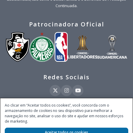
Continuada.
Patrocinadora Oficial
Redes Sociais
Ao clicar em “Aceitar todos os cookies”, você concorda com o
armazenamento de cookies no seu dispositivo para melhorar a
Este site é operado pela Ventmear Brasil LTDA (CNPJ 52.868.380/0001-84), com
navegação no site, analisar o uso do site e ajudar em nossos esforços
endereço na Avenida Brigadeiro Faria Lima, nº 4.055, 3º andar, Itaim Bibi, no
de marketing.
Município de São Paulo, Estado de São Paulo, CEP 04538-133, Brasil - empresa
autorizada a operar apostas de quota fixa em todo território nacional pela
Secretaria de Prêmios e Apostas do Ministério da Fazenda, conforme Portaria nº
Aceitar todos os cookies