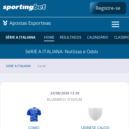
Registre-se
Apostas Esportivas
SÉRIE A ITALIANA
HOME
RESULTADOS
CALENDÁRIO
CLASSIF
SéRIE A ITALIANA: Notícias e
Odds
CONMEBOL LIBERTADORES
SéRIE A ITALIANA
FUTEBOL NACIONAL
Geral
FUTEBOL INTERNACIONAL
22/08/2026 13:30
COMO APOSTAR
BLUENERGY STADIUM
MAIS ESPORTES
COMO
UDINESE CALCIO