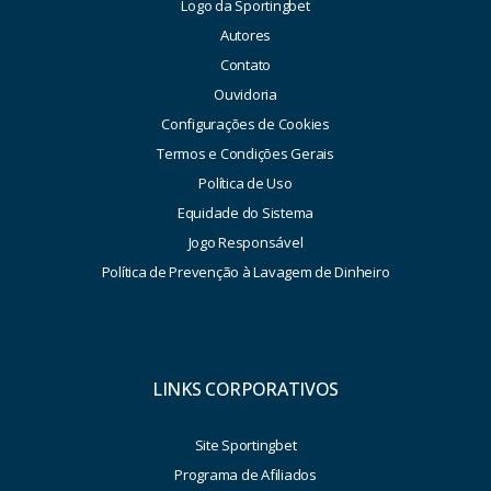
Logo da Sportingbet
7
2681
Autores
Barnes
Scottie
Contato
8
2661
Ouvidoria
Maxey
Tyrese
Configurações de Cookies
Murray
9
2652
Termos e Condições Gerais
Jamal
Política de Uso
White
10
2625
Derrick
Equidade do Sistema
Jogo Responsável
11
2623
Edgecombe
VJ
Política de Prevenção à Lavagem de Dinheiro
Randle
12
2610
Julius
Ingram
13
2604
Brandon
LINKS CORPORATIVOS
Alexander-Walker
14
2603
Nickeil
Brunson
15
2590
Site Sportingbet
Jalen
Programa de Afiliados
Pritchard
16
2556