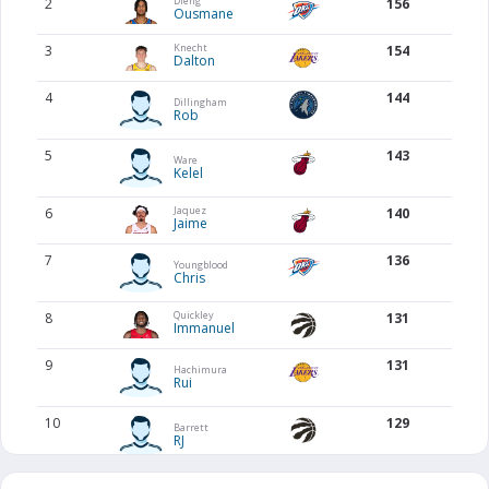
Dieng
2
156
Ousmane
Knecht
3
154
Dalton
4
144
Dillingham
Rob
5
143
Ware
Kelel
Jaquez
6
140
Jaime
7
136
Youngblood
Chris
Quickley
8
131
Immanuel
9
131
Hachimura
Rui
10
129
Barrett
RJ
Beringer
11
124