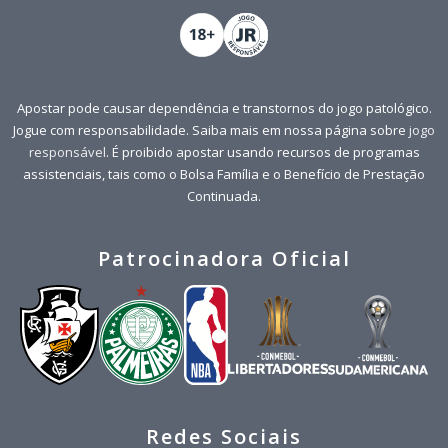
Booker
1
80
Devin
2
79
Podziemski
Brandin
Apostar pode causar dependência e transtornos do jogo patológico.
3
78
Green
Jalen
Jogue com responsabilidade. Saiba mais em nossa página sobre
jogo
responsável
. É proibido apostar usando recursos de programas
Bane
4
74
Desmond
assistenciais, tais como o Bolsa Família e o Benefício de Prestação
Continuada.
Bridges
5
72
Miles
Curry
6
72
Patrocinadora Oficial
Stephen
Green
7
71
Draymond
Banchero
8
69
Paolo
Brooks
9
66
Dillon
Miller
10
65
Brandon
Redes Sociais