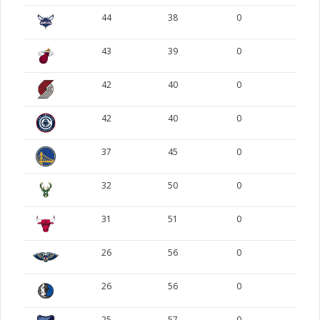
Mikal
44
38
0
0
Vassell
5
33
Devin
43
39
0
0
Fox
6
32
De'Aaron
42
40
0
0
Towns
7
30
Karl-Anthony
Hart
42
40
0
0
8
29
Josh
9
28
37
45
0
0
Harper
Dylan
32
50
0
0
Clarkson
10
27
Jordan
Wembanyama
11
25
31
51
0
0
Victor
Champagnie
12
25
26
56
0
0
Julian
Barnes
13
23
Harrison
26
56
0
0
Kornet
14
23
Luke
25
57
0
0