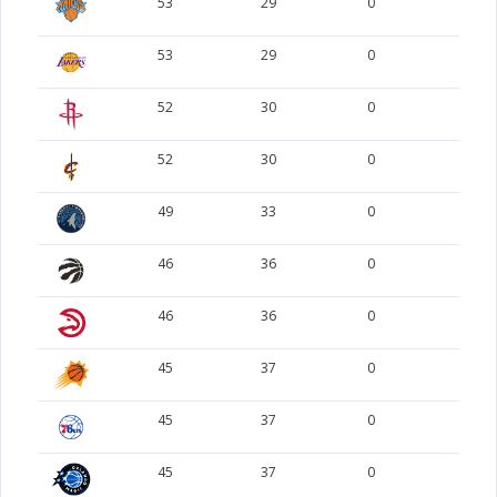
53
29
0
0
Wells
21
117
Jaylen
53
29
0
0
22
116
McBride
Miles
52
30
0
0
Bridges
23
115
Miles
52
30
0
0
24
114
Hendricks
Taylor
49
33
0
0
Agbaji
25
114
Ochai
46
36
0
0
Coward
26
114
Cedric
46
36
0
0
Brunson
1
41
Jalen
45
37
0
0
Anunoby
2
40
OG
45
37
0
0
3
35
Castle
Stephon
45
37
0
0
Bridges
4
33