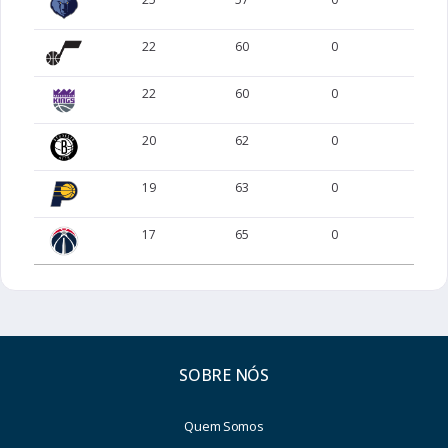
Kolek
15
20
Tyler
22
60
0
0
Robinson
16
18
Mitchell
22
60
0
0
17
16
Johnson
Keldon
20
62
0
0
Hukporti
18
2
Ariel
19
63
0
0
Thompson
1
2953
Amen
17
65
0
0
Durant
2
2840
Kevin
Bane
3
2756
Desmond
4
2731
Camara
Toumani
SOBRE NÓS
Smith
5
2705
Jabari
Quem Somos
Bridges
6
2692
Mikal