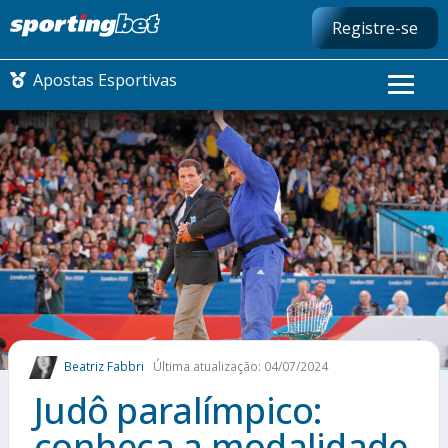
Registre-se
Apostas Esportivas
CONMEBOL LIBERTADORES
FUTEBOL NACIONAL
FUTEBOL INTERNACIONAL
COMO APOSTAR
Beatriz Fabbri
Última atualização: 04/07/2024
MAIS ESPORTES
Judô paralímpico:
conheça a modalidade