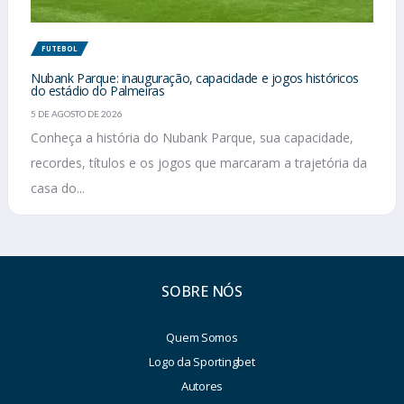
FUTEBOL
Nubank Parque: inauguração, capacidade e jogos históricos
do estádio do Palmeiras
5 DE AGOSTO DE 2026
Conheça a história do Nubank Parque, sua capacidade,
recordes, títulos e os jogos que marcaram a trajetória da
casa do...
SOBRE NÓS
Quem Somos
Logo da Sportingbet
Autores