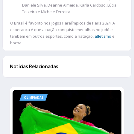
Daniele Silva, Deanne Almeida, Karla Cardoso, Lúcia
Teixeira e Michele Ferreira
O Brasil é favorito nos Jogos Paralímpicos de Paris 2024. A
esperança é que a nação conquiste medalhas no judô e
também em outros esportes, como a natação,
atletismo
e
bocha.
Notícias Relacionadas
OLIMPÍADAS