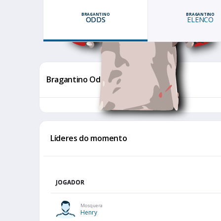
BRAGANTINO
BRAGANTINO
ODDS
ELENCO
Bragantino Odds
Líderes do momento
JOGADOR
Mosquera
Henry