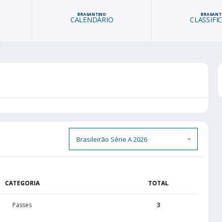
BRAGANTINO
BRAGANT
CALENDÁRIO
CLASSIFI
CATEGORIA
TOTAL
Passes
3