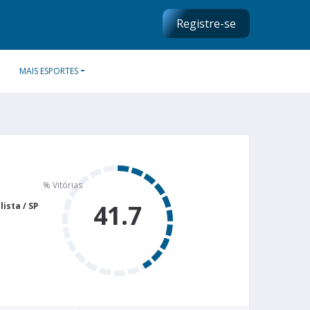
Registre-se
MAIS ESPORTES
41.7
ista / SP