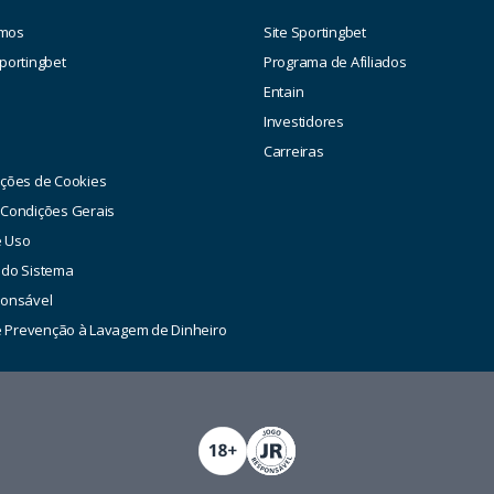
mos
Site Sportingbet
portingbet
Programa de Afiliados
Entain
Investidores
a
Carreiras
ações de Cookies
 Condições Gerais
e Uso
 do Sistema
ponsável
de Prevenção à Lavagem de Dinheiro