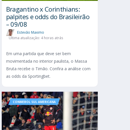
Bragantino x Corinthians:
palpites e odds do Brasileirão
– 09/08
Estevão Maximo
Última atualização: 4 horas atrás
Em uma partida que deve ser bem
movimentada no interior paulista, o Massa
Bruta recebe o Timão. Confira a análise com
as odds da Sportingbet.
CONMEBOL SUL AMERICANA