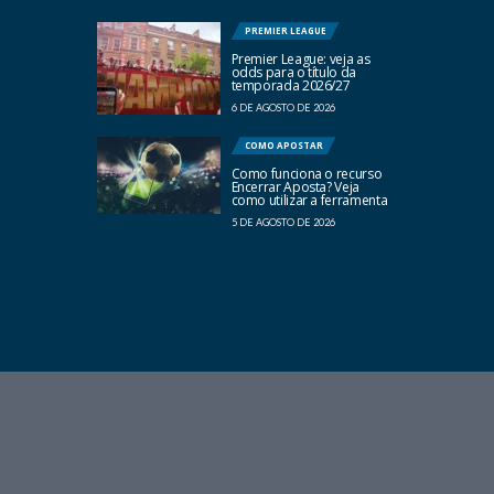
PREMIER LEAGUE
Premier League: veja as
odds para o título da
temporada 2026/27
6 DE AGOSTO DE 2026
COMO APOSTAR
Como funciona o recurso
Encerrar Aposta? Veja
como utilizar a ferramenta
5 DE AGOSTO DE 2026