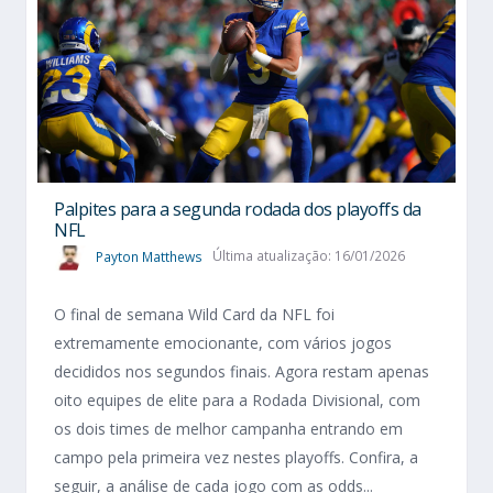
Palpites para a segunda rodada dos playoffs da
NFL
Payton Matthews
Última atualização: 16/01/2026
O final de semana Wild Card da NFL foi
extremamente emocionante, com vários jogos
decididos nos segundos finais. Agora restam apenas
oito equipes de elite para a Rodada Divisional, com
os dois times de melhor campanha entrando em
campo pela primeira vez nestes playoffs. Confira, a
seguir, a análise de cada jogo com as odds...