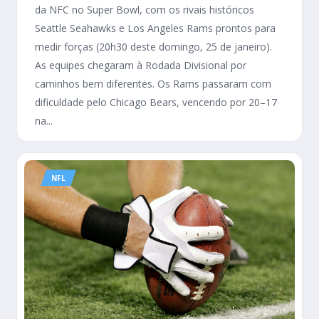
da NFC no Super Bowl, com os rivais históricos
Seattle Seahawks e Los Angeles Rams prontos para
medir forças (20h30 deste domingo, 25 de janeiro).
As equipes chegaram à Rodada Divisional por
caminhos bem diferentes. Os Rams passaram com
dificuldade pelo Chicago Bears, vencendo por 20–17
na...
NFL