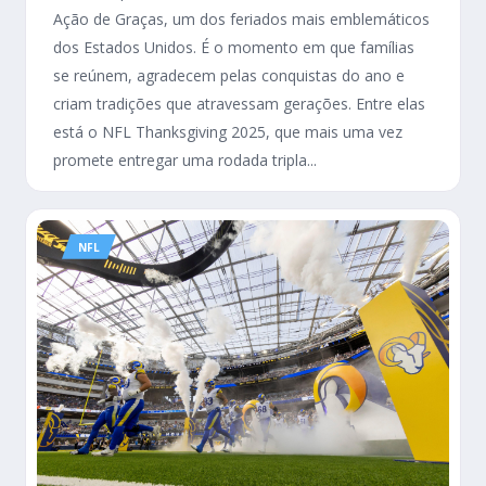
Ação de Graças, um dos feriados mais emblemáticos
dos Estados Unidos. É o momento em que famílias
se reúnem, agradecem pelas conquistas do ano e
criam tradições que atravessam gerações. Entre elas
está o NFL Thanksgiving 2025, que mais uma vez
promete entregar uma rodada tripla...
NFL