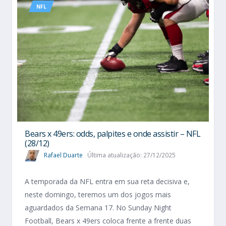
NFL
Bears x 49ers: odds, palpites e onde assistir – NFL
(28/12)
Rafael Duarte
Última atualização: 27/12/2025
A temporada da NFL entra em sua reta decisiva e,
neste domingo, teremos um dos jogos mais
aguardados da Semana 17. No Sunday Night
Football, Bears x 49ers coloca frente a frente duas