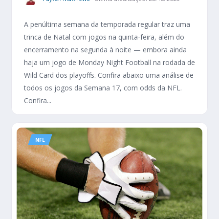
A penúltima semana da temporada regular traz uma
trinca de Natal com jogos na quinta-feira, além do
encerramento na segunda à noite — embora ainda
haja um jogo de Monday Night Football na rodada de
Wild Card dos playoffs. Confira abaixo uma análise de
todos os jogos da Semana 17, com odds da NFL.
Confira...
NFL