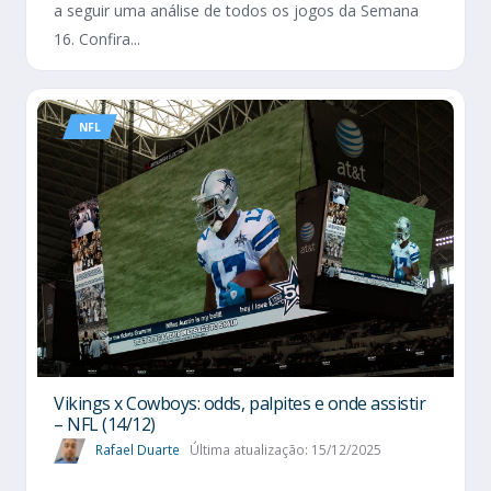
a seguir uma análise de todos os jogos da Semana
16. Confira...
NFL
Vikings x Cowboys: odds, palpites e onde assistir
– NFL (14/12)
Rafael Duarte
Última atualização: 15/12/2025