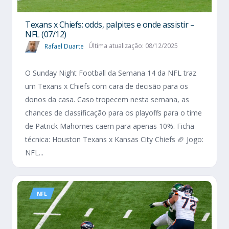
Texans x Chiefs: odds, palpites e onde assistir –
NFL (07/12)
Rafael Duarte
Última atualização: 08/12/2025
O Sunday Night Football da Semana 14 da NFL traz
um Texans x Chiefs com cara de decisão para os
donos da casa. Caso tropecem nesta semana, as
chances de classificação para os playoffs para o time
de Patrick Mahomes caem para apenas 10%. Ficha
técnica: Houston Texans x Kansas City Chiefs 🏈 Jogo:
NFL...
NFL