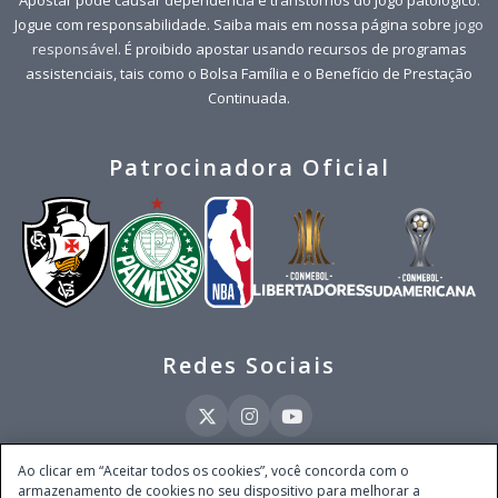
Apostar pode causar dependência e transtornos do jogo patológico.
Jogue com responsabilidade. Saiba mais em nossa página sobre
jogo
responsável
. É proibido apostar usando recursos de programas
assistenciais, tais como o Bolsa Família e o Benefício de Prestação
Continuada.
Patrocinadora Oficial
Redes Sociais
Ao clicar em “Aceitar todos os cookies”, você concorda com o
armazenamento de cookies no seu dispositivo para melhorar a
Este site é operado pela Ventmear Brasil LTDA (CNPJ 52.868.380/0001-84), com