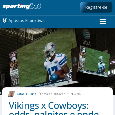
Registre-se
Apostas Esportivas
CONMEBOL LIBERTADORES
FUTEBOL NACIONAL
FUTEBOL INTERNACIONAL
COMO APOSTAR
Rafael Duarte
Última atualização: 15/12/2025
MAIS ESPORTES
Vikings x Cowboys:
odds, palpites e onde