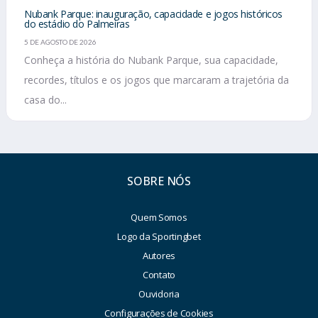
Nubank Parque: inauguração, capacidade e jogos históricos
do estádio do Palmeiras
5 DE AGOSTO DE 2026
Conheça a história do Nubank Parque, sua capacidade,
recordes, títulos e os jogos que marcaram a trajetória da
casa do...
SOBRE NÓS
Quem Somos
Logo da Sportingbet
Autores
Contato
Ouvidoria
Configurações de Cookies