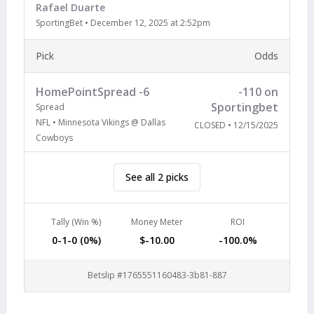
Rafael Duarte
SportingBet
•
December 12, 2025 at 2:52pm
Pick
Odds
HomePointSpread -6
-110 on
Sportingbet
Spread
NFL • Minnesota Vikings @ Dallas
CLOSED • 12/15/2025
Cowboys
See all 2 picks
Tally (Win %)
Money Meter
ROI
0-1-0 (0%)
$-10.00
-100.0%
Betslip #1765551160483-3b81-887