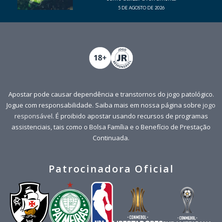
5 DE AGOSTO DE 2026
Apostar pode causar dependência e transtornos do jogo patológico.
Jogue com responsabilidade. Saiba mais em nossa página sobre
jogo
responsável
. É proibido apostar usando recursos de programas
assistenciais, tais como o Bolsa Família e o Benefício de Prestação
Continuada.
Patrocinadora Oficial