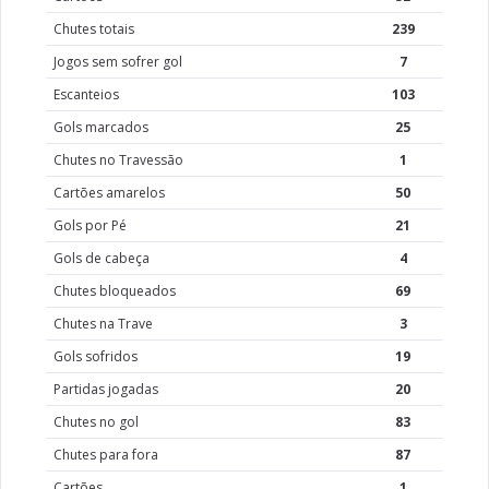
Chutes totais
239
Chutes no gol
22
Perotti
Jogos sem sofrer gol
7
Foi substituído
15
Escanteios
103
Fonseca
Biel
Gols marcados
25
Gols de pênalti
6
Barletta De Almeida
Chutes no Travessão
1
Chrystian Amaral
Cartões amarelos
50
Pênaltis desperdiçados
0
Madson
Gols por Pé
21
Gols de cabeça
4
Chutes para fora
11
Barletta De Almeida
Chrystian Amaral
Chutes bloqueados
69
Cartões
1
Chutes na Trave
3
Marcelo
Gols sofridos
19
Partidas jogadas
20
Chutes no gol
83
Chutes para fora
87
Cartões
1