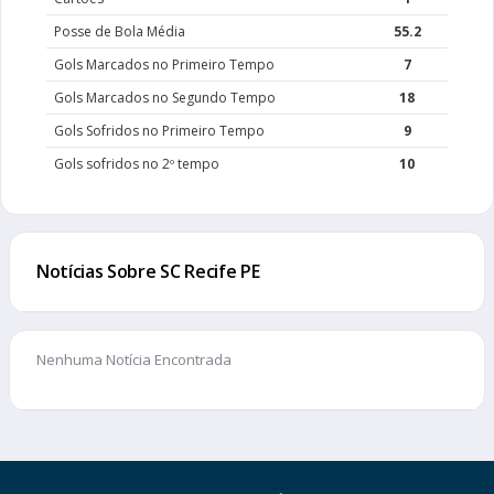
Posse de Bola Média
55.2
Gols Marcados no Primeiro Tempo
7
Gols Marcados no Segundo Tempo
18
Gols Sofridos no Primeiro Tempo
9
Gols sofridos no 2º tempo
10
Notícias Sobre SC Recife PE
Nenhuma Notícia Encontrada