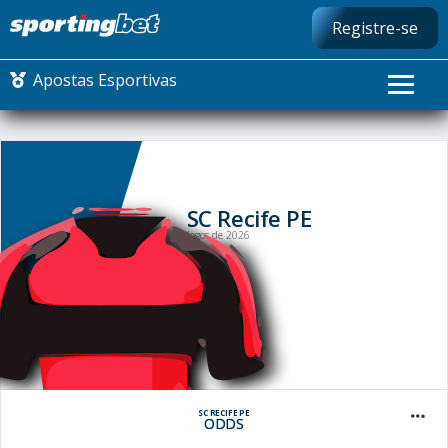
Registre-se
Apostas Esportivas
CONMEBOL LIBERTADORES
SC Recife PE
FUTEBOL NACIONAL
Jogos de 2026
FUTEBOL INTERNACIONAL
COMO APOSTAR
MAIS ESPORTES
SC RECIFE PE
ODDS