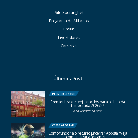
Site Sportingbet
Programa de Afiliados
Entain
Investidores
Carreiras
Últimos Posts
PREMIER LEAGUE
Premier League: veja as odds para o título da
temporada 2026/27
6 DE AGOSTO DE 2026
COMO APOSTAR
Como funciona o recurso Encerrar Aposta? Veja
como utilizar a ferramenta