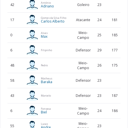
António
42
Goleiro
23
Adriano
Gomes da Silva Filho
17
Atacante
24
181
Carlos Alberto
Meio-
Alves
0
25
185
Max
Campo
6
Defensor
29
177
Filipinho
Meio-
48
26
175
Pedro
Campo
Matheus
58
Defensor
23
Baraka
43
Defensor
23
187
Marcelo
Meio-
Fonseca
6
24
186
Biel
Campo
Meio-
Lucas
55
23
Andre