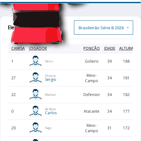
Elenco Completo
CAMISA
JOGADOR
POSIÇÃO
IDADE
ALTURA
P
1
Goleiro
39
188
Denis
Meio-
Oliveira
27
34
181
Sergio
Campo
22
Defensor
34
182
Madson
De Pena
0
Atacante
34
177
Carlos
Meio-
20
31
172
Yago
Campo