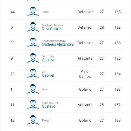
44
Defensor
27
188
Chico
Machado Pereira
0
Defensor
28
182
Davi Gabriel
Anastácio de Souza
33
Defensor
27
188
Matheus Alexandre
Coutinho
9
Atacante
27
186
Gustavo
Meio-
Ze
23
27
184
Gabriel
Campo
1
Goleiro
27
198
Halls
Maia da Silva
11
Atacante
25
167
Gustavo
12
Goleiro
27
188
Thiago