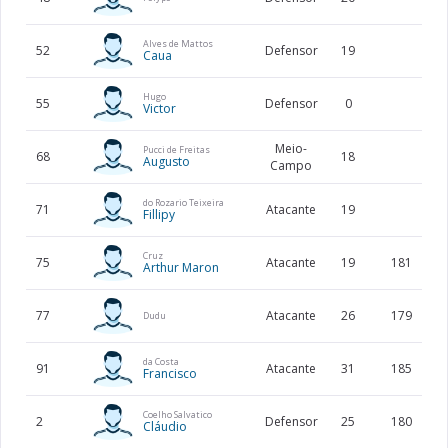
Alves de Mattos
52
Defensor
19
Caua
Hugo
55
Defensor
0
Victor
Meio-
Pucci de Freitas
68
18
Augusto
Campo
do Rozario Teixeira
71
Atacante
19
Fillipy
Cruz
75
Atacante
19
181
Arthur Maron
77
Atacante
26
179
Dudu
da Costa
91
Atacante
31
185
Francisco
Coelho Salvatico
2
Defensor
25
180
Cláudio