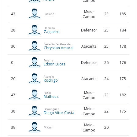
Campo
Meio-
43
23
185
Luciano
Campo
Habraao
28
Defensor
25
184
Zagueiro
Barletta De Almeida
30
Atacante
25
178
Chrystian Amaral
Pereira
0
Defensor
26
176
Edson Lucas
Atencio
20
Atacante
24
175
Rodrigo
Meio-
Fabio
47
23
182
Matheus
Campo
Meio-
Dominguez
38
22
175
Diego Vitor Costa
Campo
Meio-
39
20
Micael
Campo