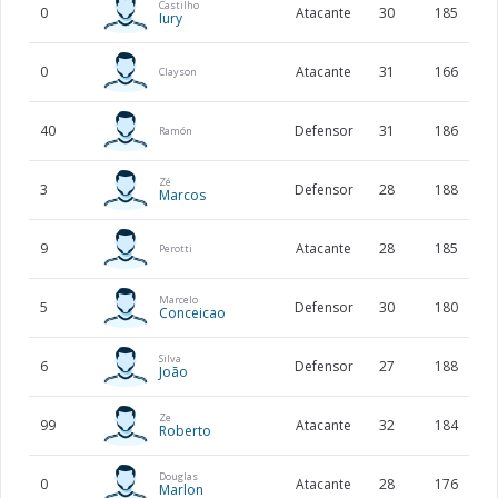
Castilho
0
Atacante
30
185
Iury
0
Atacante
31
166
Clayson
40
Defensor
31
186
Ramón
Zé
3
Defensor
28
188
Marcos
9
Atacante
28
185
Perotti
Marcelo
5
Defensor
30
180
Conceicao
Silva
6
Defensor
27
188
João
Ze
99
Atacante
32
184
Roberto
Douglas
0
Atacante
28
176
Marlon