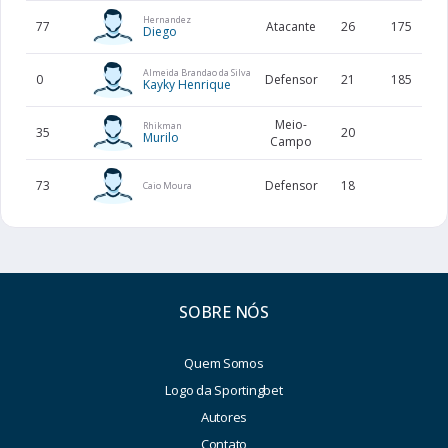
Hernandez
77
Atacante
26
175
Diego
Almeida Brandao da Silva
0
Defensor
21
185
Kayky Henrique
Meio-
Rhikman
35
20
Murilo
Campo
73
Defensor
18
Caio Moura
SOBRE NÓS
Quem Somos
Logo da Sportingbet
Autores
Contato