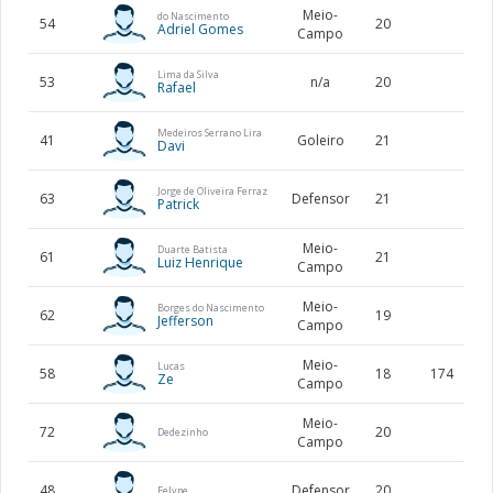
Meio-
do Nascimento
54
20
Adriel Gomes
Campo
Lima da Silva
53
n/a
20
Rafael
Medeiros Serrano Lira
41
Goleiro
21
Davi
Jorge de Oliveira Ferraz
63
Defensor
21
Patrick
Meio-
Duarte Batista
61
21
Luiz Henrique
Campo
Meio-
Borges do Nascimento
62
19
Jefferson
Campo
Meio-
Lucas
58
18
174
Ze
Campo
Meio-
72
20
Dedezinho
Campo
48
Defensor
20
Felype