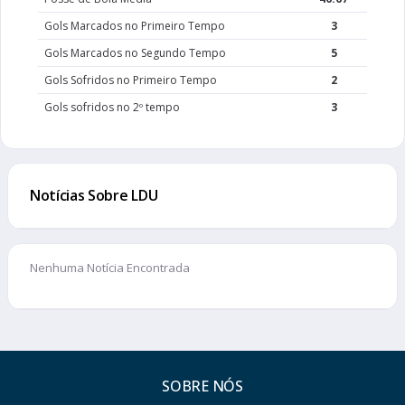
Gols Marcados no Primeiro Tempo
3
Gols Marcados no Segundo Tempo
5
Gols Sofridos no Primeiro Tempo
2
Gols sofridos no 2º tempo
3
Notícias Sobre LDU
Nenhuma Notícia Encontrada
SOBRE NÓS