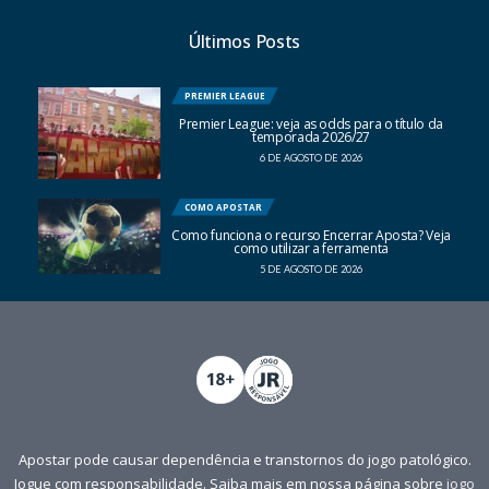
Últimos Posts
PREMIER LEAGUE
Premier League: veja as odds para o título da
temporada 2026/27
6 DE AGOSTO DE 2026
COMO APOSTAR
Como funciona o recurso Encerrar Aposta? Veja
como utilizar a ferramenta
5 DE AGOSTO DE 2026
Apostar pode causar dependência e transtornos do jogo patológico.
Jogue com responsabilidade. Saiba mais em nossa página sobre
jogo