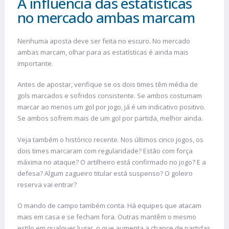
A influência das estatísticas
no mercado ambas marcam
Nenhuma aposta deve ser feita no escuro. No mercado
ambas marcam, olhar para as estatísticas é ainda mais
importante.
Antes de apostar, verifique se os dois times têm média de
gols marcados e sofridos consistente. Se ambos costumam
marcar ao menos um gol por jogo, já é um indicativo positivo.
Se ambos sofrem mais de um gol por partida, melhor ainda.
Veja também o histórico recente. Nos últimos cinco jogos, os
dois times marcaram com regularidade? Estão com força
máxima no ataque? O artilheiro está confirmado no jogo? E a
defesa? Algum zagueiro titular está suspenso? O goleiro
reserva vai entrar?
O mando de campo também conta. Há equipes que atacam
mais em casa e se fecham fora. Outras mantêm o mesmo
estilo em qualquer lugar, o que aumenta a chance de partidas