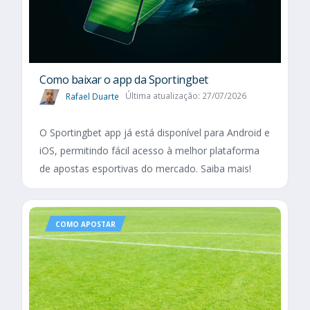
Como baixar o app da Sportingbet
Rafael Duarte
Última atualização: 27/07/2026
O Sportingbet app já está disponível para Android e
iOS, permitindo fácil acesso à melhor plataforma
de apostas esportivas do mercado. Saiba mais!
COMO APOSTAR