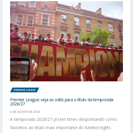
PREMIER LEAGUE
Premier League: veja as odds para o título da temporada
2026/27
6 DE AGOSTO DE 2026
A temporada 2026/27 já tem times despontando como
favoritos ao título mais importante do futebol inglês.