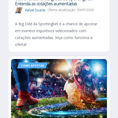
Entenda as cotações aumentadas
Rafael Duarte
Última atualização: 30/07/2026
A Big Odd da Sportingbet é a chance de apostar
em eventos esportivos selecionados com
cotações aumentadas. Veja como funciona a
oferta!
COMO APOSTAR