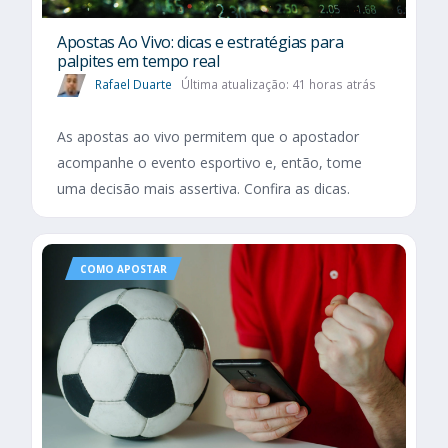
Apostas Ao Vivo: dicas e estratégias para
palpites em tempo real
Rafael Duarte
Última atualização: 41 horas atrás
As apostas ao vivo permitem que o apostador
acompanhe o evento esportivo e, então, tome
uma decisão mais assertiva. Confira as dicas.
COMO APOSTAR