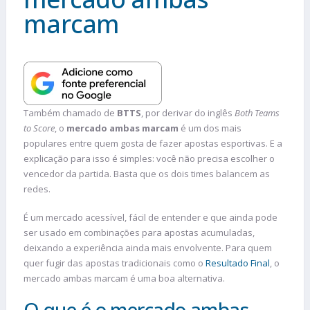
marcam
Também chamado de
BTTS
, por derivar do inglês
Both Teams
to Score
, o
mercado ambas marcam
é um dos mais
populares entre quem gosta de fazer apostas esportivas. E a
explicação para isso é simples: você não precisa escolher o
vencedor da partida. Basta que os dois times balancem as
redes.
É um mercado acessível, fácil de entender e que ainda pode
ser usado em combinações para apostas acumuladas,
deixando a experiência ainda mais envolvente. Para quem
quer fugir das apostas tradicionais como o
Resultado Final
, o
mercado ambas marcam é uma boa alternativa.
O que é o mercado ambas