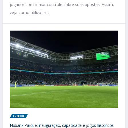
jogador com maior controle sobre suas apostas. Assim,
veja como utilizá-la....
FUTEBOL
Nubank Parque: inauguração, capacidade e jogos históricos