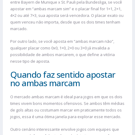
entre Bayern de Munique x St. Pauli pela Bundesliga, se você
apostar em “ambas marcam sim” e o placar final for 1×1, 2×1,
4×2 ou até 7×3, sua aposta será vencedora. O placar exato ou
quem venceu não importa, desde que os dois times tenham
marcado.
Por outro lado, se você aposta em “ambas marcam não”,
qualquer placar como 0x0, 1×0, 2×0 ou 3×0 já invalida a
possibilidade de ambos marcarem, o que define a vitória
nesse tipo de aposta.
Quando faz sentido apostar
no ambas marcam
O mercado ambas marcam é ideal para jogos em que os dois
times vivem bons momentos ofensivos. Se ambos têm médias
de gols altas ou costumam marcar em praticamente todos os
jogos, essa é uma ótima janela para explorar esse mercado.
Outro cenário interessante envolve jogos com equipes que