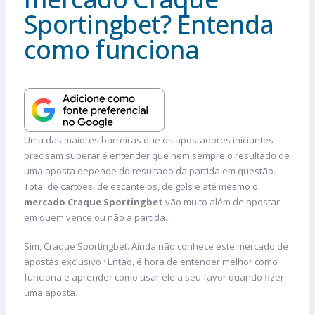
Sportingbet? Entenda
como funciona
Uma das maiores barreiras que os apostadores iniciantes
precisam superar é entender que nem sempre o resultado de
uma aposta depende do resultado da partida em questão.
Total de cartões, de escanteios, de gols e até mesmo o
mercado Craque Sportingbet
vão muito além de apostar
em quem vence ou não a partida.
Sim, Craque Sportingbet. Ainda não conhece este mercado de
apostas exclusivo? Então, é hora de entender melhor como
funciona e aprender como usar ele a seu favor quando fizer
uma aposta.