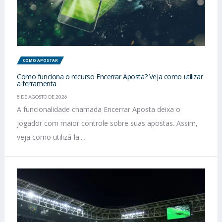
COMO APOSTAR
Como funciona o recurso Encerrar Aposta? Veja como utilizar
a ferramenta
5 DE AGOSTO DE 2026
A funcionalidade chamada Encerrar Aposta deixa o
jogador com maior controle sobre suas apostas. Assim,
veja como utilizá-la....