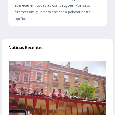
aparecer em todas as competições. Por isso,
fizemos um guia para ensinar a palpitar nesta
opção.
Notícias Recentes