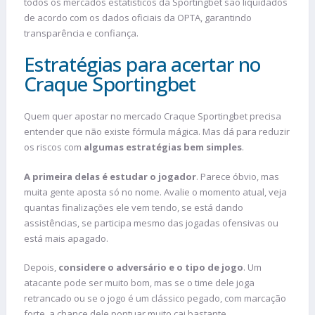
todos os mercados estatísticos da Sportingbet são liquidados
de acordo com os dados oficiais da OPTA, garantindo
transparência e confiança.
Estratégias para acertar no
Craque Sportingbet
Quem quer apostar no mercado Craque Sportingbet precisa
entender que não existe fórmula mágica. Mas dá para reduzir
os riscos com
algumas estratégias bem simples
.
A primeira delas é estudar o jogador
. Parece óbvio, mas
muita gente aposta só no nome. Avalie o momento atual, veja
quantas finalizações ele vem tendo, se está dando
assistências, se participa mesmo das jogadas ofensivas ou
está mais apagado.
Depois,
considere o adversário e o tipo de jogo
. Um
atacante pode ser muito bom, mas se o time dele joga
retrancado ou se o jogo é um clássico pegado, com marcação
forte, a chance dele pontuar muito cai bastante.