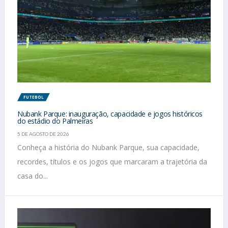
FUTEBOL
Nubank Parque: inauguração, capacidade e jogos históricos
do estádio do Palmeiras
5 DE AGOSTO DE 2026
Conheça a história do Nubank Parque, sua capacidade,
recordes, títulos e os jogos que marcaram a trajetória da
casa do...