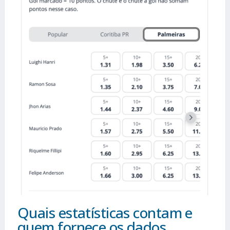
Quais estatísticas contam e
quem fornece os dados