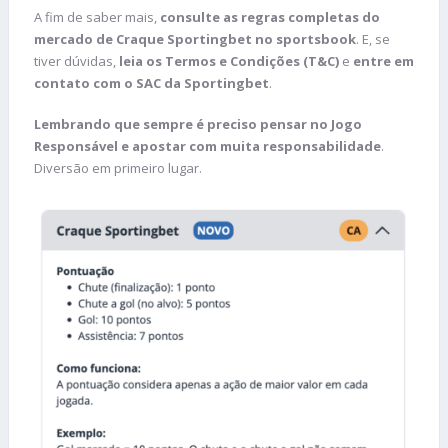
A fim de saber mais,
consulte as regras completas do
mercado de Craque Sportingbet no sportsbook
. E, se
tiver dúvidas,
leia os Termos e Condições (T&C)
e
entre em
contato com o SAC da Sportingbet
.
Lembrando que sempre é preciso pensar no Jogo
Responsável e apostar com muita responsabilidade
.
Diversão em primeiro lugar.