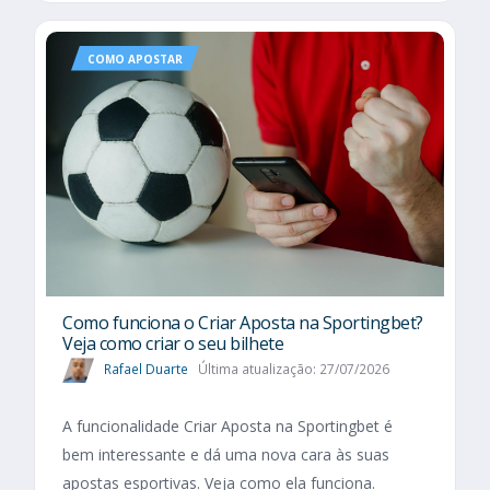
COMO APOSTAR
Como funciona o Criar Aposta na Sportingbet?
Veja como criar o seu bilhete
Rafael Duarte
Última atualização: 27/07/2026
A funcionalidade Criar Aposta na Sportingbet é
bem interessante e dá uma nova cara às suas
apostas esportivas. Veja como ela funciona.