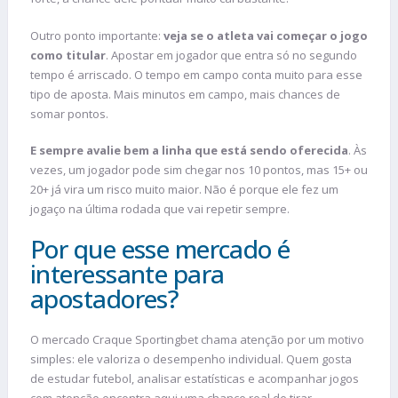
Outro ponto importante:
veja se o atleta vai começar o jogo
como titular
. Apostar em jogador que entra só no segundo
tempo é arriscado. O tempo em campo conta muito para esse
tipo de aposta. Mais minutos em campo, mais chances de
somar pontos.
E sempre avalie bem a linha que está sendo oferecida
. Às
vezes, um jogador pode sim chegar nos 10 pontos, mas 15+ ou
20+ já vira um risco muito maior. Não é porque ele fez um
jogaço na última rodada que vai repetir sempre.
Por que esse mercado é
interessante para
apostadores?
O mercado Craque Sportingbet chama atenção por um motivo
simples: ele valoriza o desempenho individual. Quem gosta
de estudar futebol, analisar estatísticas e acompanhar jogos
com atenção encontra aqui uma chance real de tirar