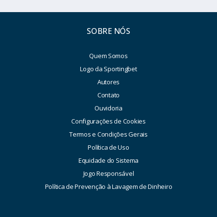
SOBRE NÓS
Quem Somos
Logo da Sportingbet
Autores
Contato
Ouvidoria
Configurações de Cookies
Termos e Condições Gerais
Política de Uso
Equidade do Sistema
Jogo Responsável
Política de Prevenção à Lavagem de Dinheiro