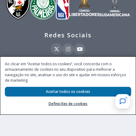
Redes Sociais
Ao clicar em “Aceitar todos os cookies”, você concorda com o
armazenamento de cookies no seu dispositivo para melhorar a
Este site é operado pela Ventmear Brasil LTDA (CNPJ 52.868.380/0001-84), com
navegação no site, analisar o uso do site e ajudar em nossos esforços
endereço na Avenida Brigadeiro Faria Lima, nº 4.055, 3º andar, Itaim Bibi, no
de marketing.
Município de São Paulo, Estado de São Paulo, CEP 04538-133, Brasil - empresa
autorizada a operar apostas de quota fixa em todo território nacional pela
Secretaria de Prêmios e Apostas do Ministério da Fazenda, conforme Portaria nº
Aceitar todos os cookies
247, de 07.02.2025, publicada no DOU em 11.2.2025.
Definições de cookies