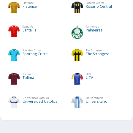
Platense
Rosário Central
Platense
Rosário Central
Santa Fe
Palmeiras
Santa Fe
Palmeiras
Sporting Cristal
The Strongest
Sporting Cristal
The Strongest
Tolima
UCV
Tolima
UCV
Universidad Católica
Universitario
Universidad Católica
Universitario