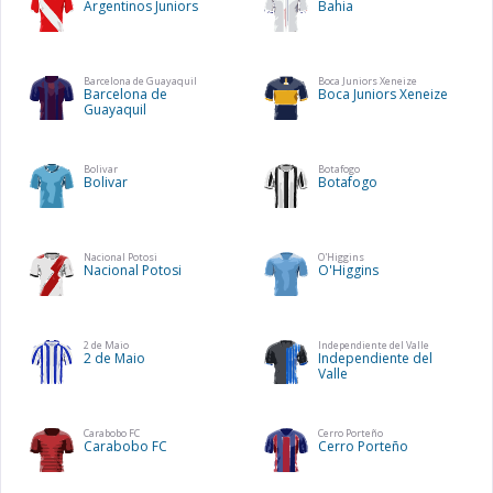
Argentinos Juniors
Bahia
Barcelona de Guayaquil
Boca Juniors Xeneize
Barcelona de
Boca Juniors Xeneize
Guayaquil
Bolivar
Botafogo
Bolivar
Botafogo
Nacional Potosi
O'Higgins
Nacional Potosi
O'Higgins
2 de Maio
Independiente del Valle
2 de Maio
Independiente del
Valle
Carabobo FC
Cerro Porteño
Carabobo FC
Cerro Porteño