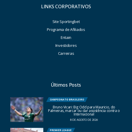
LINKS CORPORATIVOS
Site Sportingbet
Programa de Afiliados
Entain
Investidores
Carreiras
Últimos Posts
CAMPEONATO BRASILEIRO
Bruno Vicari: Big Odd para Mauricio, do
Palmeiras, marcar ou dar assistência contra o
Internacional
8 DE AGOSTO DE 2026
PREMIER LEAGUE