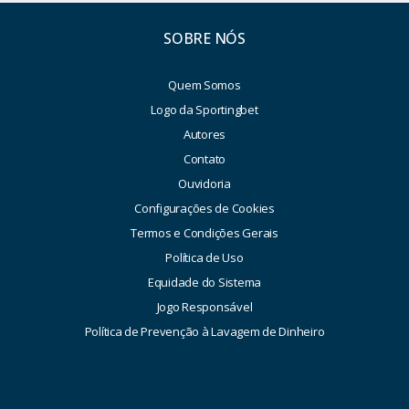
SOBRE NÓS
Quem Somos
Logo da Sportingbet
Autores
Contato
Ouvidoria
Configurações de Cookies
Termos e Condições Gerais
Política de Uso
Equidade do Sistema
Jogo Responsável
Política de Prevenção à Lavagem de Dinheiro