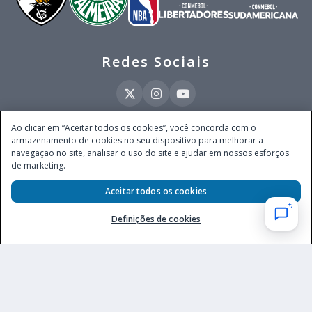
Redes Sociais
Ao clicar em “Aceitar todos os cookies”, você concorda com o
armazenamento de cookies no seu dispositivo para melhorar a
Este site é operado pela Ventmear Brasil LTDA (CNPJ 52.868.380/0001-84), com
navegação no site, analisar o uso do site e ajudar em nossos esforços
endereço na Avenida Brigadeiro Faria Lima, nº 4.055, 3º andar, Itaim Bibi, no
de marketing.
Município de São Paulo, Estado de São Paulo, CEP 04538-133, Brasil - empresa
autorizada a operar apostas de quota fixa em todo território nacional pela
Aceitar todos os cookies
Secretaria de Prêmios e Apostas do Ministério da Fazenda, conforme Portaria nº
247, de 07.02.2025, publicada no DOU em 11.2.2025.
Definições de cookies