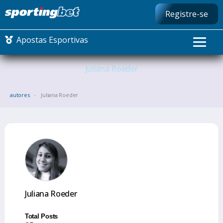
Registre-se
Apostas Esportivas
Juliana
Roeder
CONMEBOL LIBERTADORES
autores
Juliana Roeder
FUTEBOL NACIONAL
FUTEBOL INTERNACIONAL
COMO APOSTAR
MAIS ESPORTES
Juliana Roeder
Total Posts