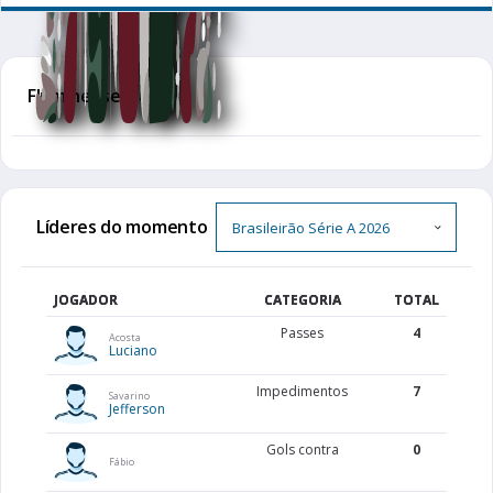
Fluminense Odds
Líderes do momento
JOGADOR
CATEGORIA
TOTAL
Passes
4
Acosta
Luciano
Impedimentos
7
Savarino
Jefferson
Gols contra
0
Fábio