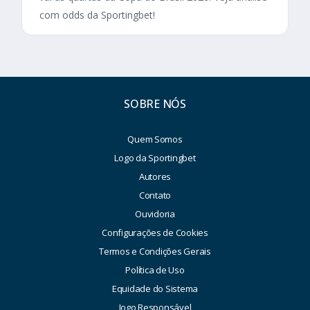
com odds da Sportingbet!
SOBRE NÓS
Quem Somos
Logo da Sportingbet
Autores
Contato
Ouvidoria
Configurações de Cookies
Termos e Condições Gerais
Política de Uso
Equidade do Sistema
Jogo Responsável