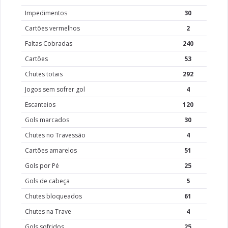
Fábio
Impedimentos
30
Entrou durante o jogo
10
Cartões vermelhos
Ganso
2
Faltas Cobradas
240
Faltas Cometidas
29
do Nascimento
Hercules Pereira
Cartões
53
Chutes totais
292
Chutes no gol
26
Kennedy
John
Jogos sem sofrer gol
4
Foi substituído
13
Escanteios
120
Acosta
Luciano
Gols marcados
30
Gols de pênalti
1
Chutes no Travessão
4
Hulk
Cartões amarelos
51
Pênaltis desperdiçados
0
Fábio
Gols por Pé
25
Gols de cabeça
5
Chutes para fora
12
Savarino
Jefferson
Chutes bloqueados
61
Cartões
0
Chutes na Trave
4
Fábio
Gols sofridos
25