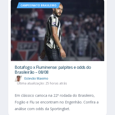
CAMPEONATO BRASILEIRO
Botafogo x Fluminense: palpites e odds do
Brasileirão – 08/08
Estevão Maximo
Última atualização: 25 horas atrás
Em clássico carioca na 22ª rodada do Brasileiro,
Fogão e Flu se encontram no Engenhão. Confira a
análise com odds da Sportingbet.