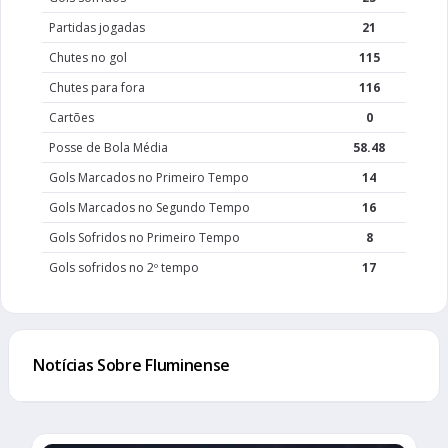
Partidas jogadas
21
Chutes no gol
115
Chutes para fora
116
Cartões
0
Posse de Bola Média
58.48
Gols Marcados no Primeiro Tempo
14
Gols Marcados no Segundo Tempo
16
Gols Sofridos no Primeiro Tempo
8
Gols sofridos no 2º tempo
17
Notícias Sobre Fluminense