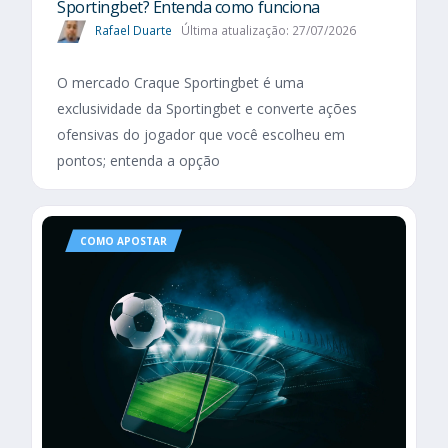
Sportingbet? Entenda como funciona
Rafael Duarte
Última atualização: 27/07/2026
O mercado Craque Sportingbet é uma
exclusividade da Sportingbet e converte ações
ofensivas do jogador que você escolheu em
pontos; entenda a opção
COMO APOSTAR