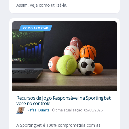
Assim, veja como utilizá-la.
COMO APOSTAR
Recursos de Jogo Responsável na Sportingbet:
você no controle
Rafael Duarte
Última atualização: 05/08/2026
A Sportingbet é 100% comprometida com as