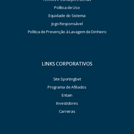
Política de Uso
Equidade do Sistema
Jogo Responsável
Política de Prevenção à Lavagem de Dinheiro
LINKS CORPORATIVOS
Site Sportingbet
Programa de Afiliados
Entain
Investidores
Carreiras