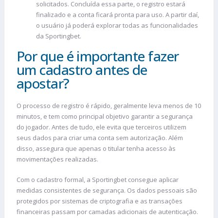
solicitados. Concluída essa parte, o registro estará
finalizado e a conta ficará pronta para uso. A partir daí,
o usuário já poderá explorar todas as funcionalidades
da Sportingbet.
Por que é importante fazer
um cadastro antes de
apostar?
O processo de registro é rápido, geralmente leva menos de 10
minutos, e tem como principal objetivo garantir a segurança
do jogador. Antes de tudo, ele evita que terceiros utilizem
seus dados para criar uma conta sem autorização. Além
disso, assegura que apenas o titular tenha acesso às
movimentações realizadas.
Com o cadastro formal, a Sportingbet consegue aplicar
medidas consistentes de segurança. Os dados pessoais são
protegidos por sistemas de criptografia e as transações
financeiras passam por camadas adicionais de autenticação.