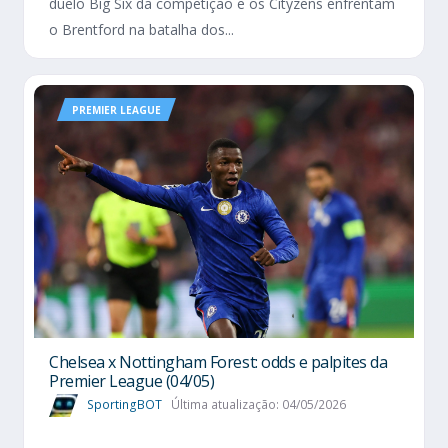
duelo Big Six da competição e os Cityzens enfrentam
o Brentford na batalha dos...
PREMIER LEAGUE
Chelsea x Nottingham Forest: odds e palpites da
Premier League (04/05)
SportingBOT
Última atualização: 04/05/2026