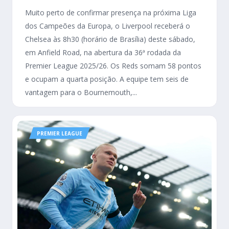
Muito perto de confirmar presença na próxima Liga
dos Campeões da Europa, o Liverpool receberá o
Chelsea às 8h30 (horário de Brasília) deste sábado,
em Anfield Road, na abertura da 36ª rodada da
Premier League 2025/26. Os Reds somam 58 pontos
e ocupam a quarta posição. A equipe tem seis de
vantagem para o Bournemouth,...
PREMIER LEAGUE