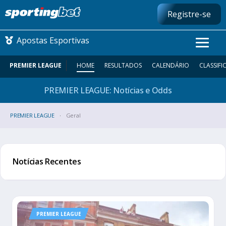
Registre-se
Apostas Esportivas
PREMIER LEAGUE
HOME
RESULTADOS
CALENDÁRIO
CLASSIF
PREMIER LEAGUE: Notícias e
Odds
CONMEBOL LIBERTADORES
PREMIER LEAGUE
FUTEBOL NACIONAL
Geral
FUTEBOL INTERNACIONAL
Notícias Recentes
COMO APOSTAR
MAIS ESPORTES
PREMIER LEAGUE