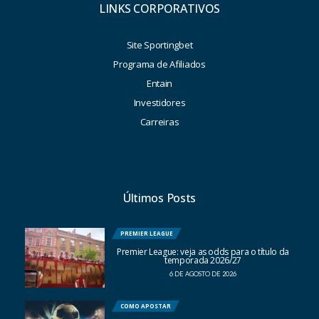
LINKS CORPORATIVOS
Site Sportingbet
Programa de Afiliados
Entain
Investidores
Carreiras
Últimos Posts
PREMIER LEAGUE
Premier League: veja as odds para o título da
temporada 2026/27
6 DE AGOSTO DE 2026
COMO APOSTAR