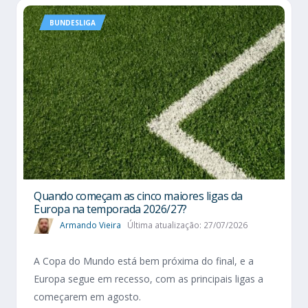
BUNDESLIGA
Quando começam as cinco maiores ligas da
Europa na temporada 2026/27?
Armando Vieira
Última atualização: 27/07/2026
A Copa do Mundo está bem próxima do final, e a
Europa segue em recesso, com as principais ligas a
começarem em agosto.