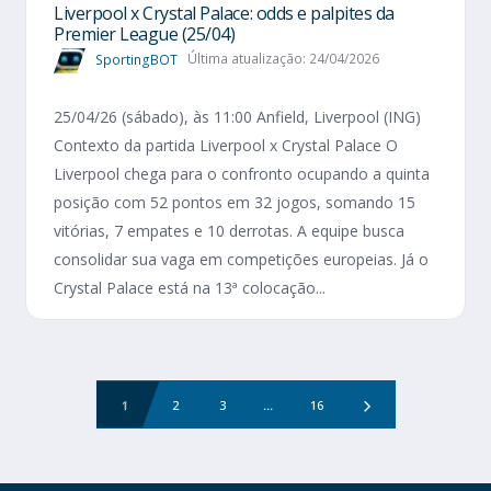
Liverpool x Crystal Palace: odds e palpites da
Premier League (25/04)
SportingBOT
Última atualização: 24/04/2026
25/04/26 (sábado), às 11:00 Anfield, Liverpool (ING)
Contexto da partida Liverpool x Crystal Palace O
Liverpool chega para o confronto ocupando a quinta
posição com 52 pontos em 32 jogos, somando 15
vitórias, 7 empates e 10 derrotas. A equipe busca
consolidar sua vaga em competições europeias. Já o
Crystal Palace está na 13ª colocação...
1
2
3
...
16