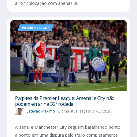
a 18ª colocação com apenas 30...
PREMIER LEAGUE
Palpites da Premier League: Arsenal e City não
podem errar na 35ª rodada
Estevão Maximo
Última atualização: 01/05/2026
Arsenal e Manchester City seguem batalhando ponto
a ponto em uma disputa pelo título completamente