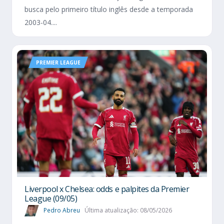
busca pelo primeiro título inglês desde a temporada
2003-04....
PREMIER LEAGUE
Liverpool x Chelsea: odds e palpites da Premier
League (09/05)
Pedro Abreu
Última atualização: 08/05/2026