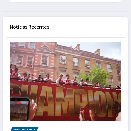
Notícias Recentes
PREMIER LEAGUE