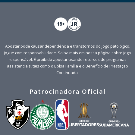
Apostar pode causar dependência e transtornos do jogo patológico.
Jogue com responsabilidade. Saiba mais em nossa página sobre
jogo
responsável
. É proibido apostar usando recursos de programas
assistenciais, tais como o Bolsa Família e o Benefício de Prestação
Continuada.
Patrocinadora Oficial