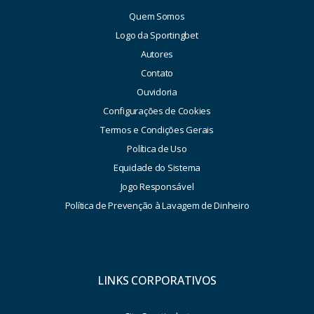
Quem Somos
Logo da Sportingbet
Autores
Contato
Ouvidoria
Configurações de Cookies
Termos e Condições Gerais
Política de Uso
Equidade do Sistema
Jogo Responsável
Política de Prevenção à Lavagem de Dinheiro
LINKS CORPORATIVOS