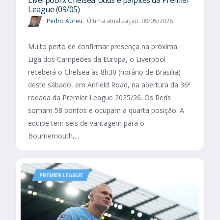
League (09/05)
Pedro Abreu
Última atualização: 08/05/2026
Muito perto de confirmar presença na próxima
Liga dos Campeões da Europa, o Liverpool
receberá o Chelsea às 8h30 (horário de Brasília)
deste sábado, em Anfield Road, na abertura da 36ª
rodada da Premier League 2025/26. Os Reds
somam 58 pontos e ocupam a quarta posição. A
equipe tem seis de vantagem para o
Bournemouth,...
PREMIER LEAGUE