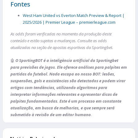
Fontes
West Ham United vs Everton Match Preview & Report |
2025/2026 | Premier League – premierleague.com
As odds foram verificadas no momento da produção deste
conteúdo e estão sujeitas a mudanças. Consulte as odds
atualizadas na seção de apostas esportivas da Sportingbet.
🤖
O SportingBOT é a inteligência artificial da Sportingbet
para previsões de jogos. Ele oferece análises para palpites em
partidas do futebol. Nada escapa ao nosso BOT: lesões,
suspensões, gols e assistências são detectados e podem virar
artigos com tendências, utilizando algoritmos para
interpretar informações relevantes e apresentar dicas de
palpites fundamentadas. Este é um processo em constante
atualização, em busca de melhorias, e que sempre será
submetido à revisão de um editor humano
.