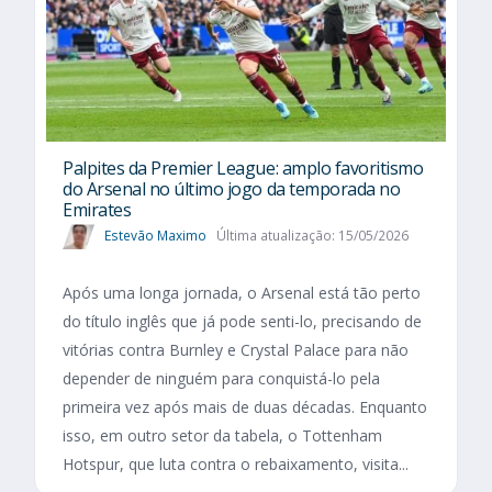
Palpites da Premier League: amplo favoritismo
do Arsenal no último jogo da temporada no
Emirates
Estevão Maximo
Última atualização: 15/05/2026
Após uma longa jornada, o Arsenal está tão perto
do título inglês que já pode senti-lo, precisando de
vitórias contra Burnley e Crystal Palace para não
depender de ninguém para conquistá-lo pela
primeira vez após mais de duas décadas. Enquanto
isso, em outro setor da tabela, o Tottenham
Hotspur, que luta contra o rebaixamento, visita...