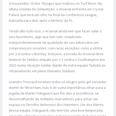
à toa perdeu 10 dos 18 jogos que realizou no Turf Moor. Na
última rodada da competição, o Arsenal enfrenta um Crystal
Palace que terá um olho na final da Conference League,
marcada para dias após o término da PL.
Tendo dito tudo isso, o Arsenal ainda tem que fazer valer o
seu favoritismo, algo que tem sido complicado
independentemente da qualidade do seu adversário em
compromissos recentes, com raras exceções como a vitória
por 3-0 contra o Burnley. Inclusive, a torcida do Arsenal deve
lembrar do fatídico empate por 3-3 contra o Southampton em
2023 numa situação similar diante de outra equipe fadada ao
rebaixamento em pleno Emirates Stadium.
Leandro Trossard recebeu todos os elogios pelo gol vencedor
diante do West Ham, mas é de suma importância olhar para a
jogada de Martin Odegaard que lhe deu a assistência, se
desvencilhando de múltiplos marcadores para achar um
espaço no ferrolho defensivo dos Hammers. Um dos líderes
dessa equipe, Odegaard, não tem tido uma boa temporada,
em parte afetada por lesões, inclusive saindo do banco neste