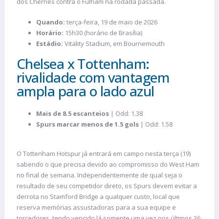
dos Cherries contra o Fulham na rodada passada.
Quando:
terça-feira, 19 de maio de 2026
Horário:
15h30 (horário de Brasília)
Estádio:
Vitality Stadium, em Bournemouth
Chelsea x Tottenham:
rivalidade com vantagem
ampla para o lado azul
Mais de 8.5 escanteios
| Odd: 1.38
Spurs marcar menos de 1.5 gols
| Odd: 1.58
O Tottenham Hotspur já entrará em campo nesta terça (19)
sabendo o que precisa devido ao compromisso do West Ham
no final de semana. Independentemente de qual seja o
resultado de seu competidor direto, os Spurs devem evitar a
derrota no Stamford Bridge a qualquer custo, local que
reserva memórias assustadoras para a sua equipe e
torcedores, tendo vencido lá somente uma vez nos últimos 36