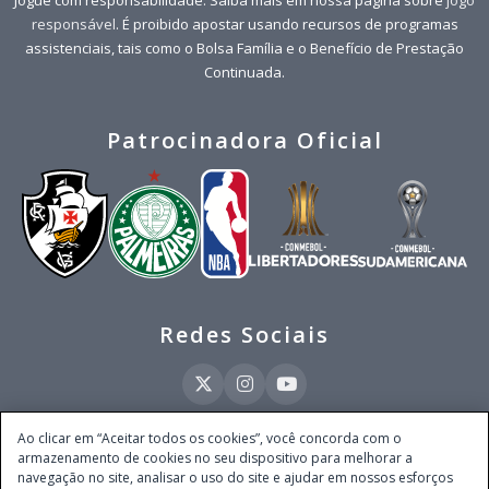
responsável
. É proibido apostar usando recursos de programas
assistenciais, tais como o Bolsa Família e o Benefício de Prestação
Continuada.
Patrocinadora Oficial
Redes Sociais
Ao clicar em “Aceitar todos os cookies”, você concorda com o
armazenamento de cookies no seu dispositivo para melhorar a
Este site é operado pela Ventmear Brasil LTDA (CNPJ 52.868.380/0001-84), com
navegação no site, analisar o uso do site e ajudar em nossos esforços
endereço na Avenida Brigadeiro Faria Lima, nº 4.055, 3º andar, Itaim Bibi, no