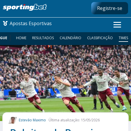
Registre-se
Apostas Esportivas
AGUE
HOME
RESULTADOS
CALENDÁRIO
CLASSIFICAÇÃO
TIMES
CONMEBOL LIBERTADORES
FUTEBOL NACIONAL
FUTEBOL INTERNACIONAL
COMO APOSTAR
MAIS ESPORTES
Estevão Maximo
Última atualização: 15/05/2026