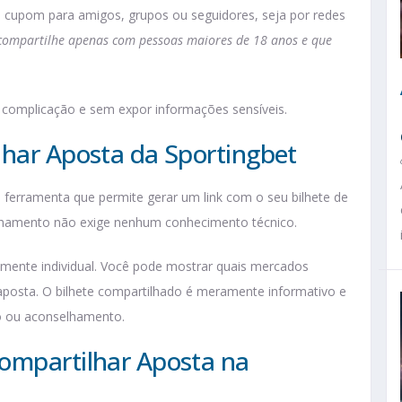
eu cupom para amigos, grupos ou seguidores, seja por redes
compartilhe apenas com pessoas maiores de 18 anos e que
em complicação e sem expor informações sensíveis.
lhar Aposta da Sportingbet
 ferramenta que permite gerar um link com o seu bilhete de
ilhamento não exige nenhum conhecimento técnico.
lmente individual. Você pode mostrar quais mercados
posta. O bilhete compartilhado é meramente informativo e
o ou aconselhamento.
ompartilhar Aposta na