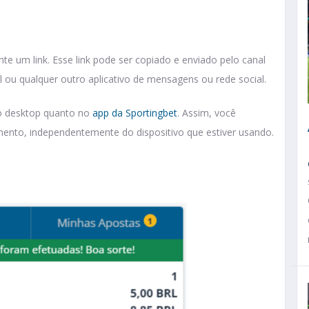
te um link. Esse link pode ser copiado e enviado pelo canal
 ou qualquer outro aplicativo de mensagens ou rede social.
ão desktop quanto no
app da Sportingbet
. Assim, você
ento, independentemente do dispositivo que estiver usando.