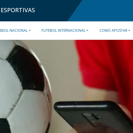
 ESPORTIVAS
EBOL NACIONAL
FUTEBOL INTERNACIONAL
COMO APOSTAR