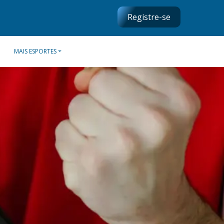
Registre-se
MAIS ESPORTES