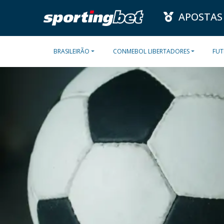
APOSTAS
BRASILEIRÃO
CONMEBOL LIBERTADORES
FUT