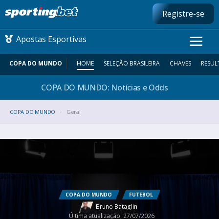
Registre-se
Apostas Esportivas
COPA DO MUNDO
HOME
SELEÇÃO BRASILEIRA
CHAVES
RESUL
COPA DO MUNDO: Notícias e
Odds
CONMEBOL LIBERTADORES
COPA DO MUNDO
FUTEBOL NACIONAL
Geral
FUTEBOL INTERNACIONAL
COMO APOSTAR
MAIS ESPORTES
COPA DO MUNDO
FUTEBOL
Bruno Bataglin
Última atualização: 27/07/2026