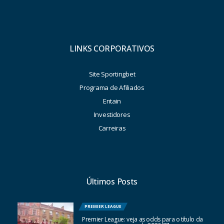
7
4
Guimarães
Bruno
7
4
Isak
LINKS CORPORATIVOS
Alexander
7
4
Gordon
Site Sportingbet
Anthony
Programa de Afiliados
7
4
Schjelderup
Entain
Andreas
Investidores
7
4
Embolo
Carreiras
Breel
7
4
Summerville
Crysencio
7
4
Lukaku
Últimos Posts
Romelu
7
4
Martinez
PREMIER LEAGUE
Lautaro
Premier League: veja as odds para o título da