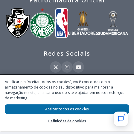
Patrocinadora Oficial
8
3
Rice
Declan
8
3
Enciso
Julio
8
3
Saliba
Nathan-Dylan
Redes Sociais
8
3
Ndiaye
Iliman
8
3
Mahrez
Riyad
Ao clicar em “Aceitar todos os cookies”, você concorda com o
armazenamento de cookies no seu dispositivo para melhorar a
Este site é operado pela Ventmear Brasil LTDA (CNPJ 52.868.380/0001-84), com
8
3
Pepe
navegação no site, analisar o uso do site e ajudar em nossos esforços
endereço na Avenida Brigadeiro Faria Lima, nº 4.055, 3º andar, Itaim Bibi, no
Nicolas
de marketing.
Município de São Paulo, Estado de São Paulo, CEP 04538-133, Brasil - empresa
autorizada a operar apostas de quota fixa em todo território nacional pela
8
3
Rezaeian
Aceitar todos os cookies
Secretaria de Prêmios e Apostas do Ministério da Fazenda, conforme Portaria nº
Ramin
247, de 07.02.2025, publicada no DOU em 11.2.2025.
Definições de cookies
8
3
Vargas
Ruben