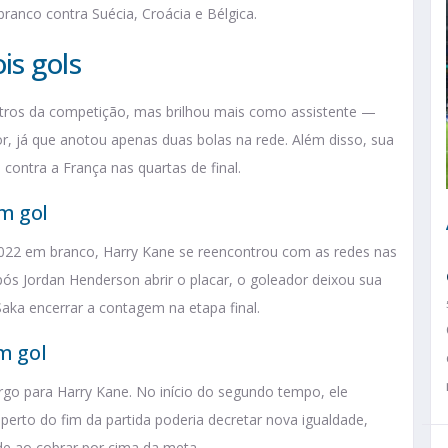
branco contra Suécia, Croácia e Bélgica.
is gols
ros da competição, mas brilhou mais como assistente —
, já que anotou apenas duas bolas na rede. Além disso, sua
 contra a França nas quartas de final.
um gol
022 em branco, Harry Kane se reencontrou com as redes nas
 Após Jordan Henderson abrir o placar, o goleador deixou sua
ka encerrar a contagem na etapa final.
m gol
go para Harry Kane. No início do segundo tempo, ele
perto do fim da partida poderia decretar nova igualdade,
de ao cobrar por cima da meta.