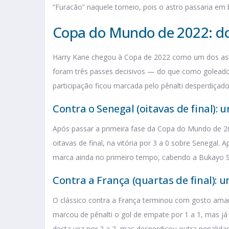
“Furacão” naquele torneio, pois o astro passaria em 
Copa do Mundo de 2022: do
Harry Kane chegou à Copa de 2022 como um dos ast
foram três passes decisivos — do que como goleador
participação ficou marcada pelo pênalti desperdiçado
Contra o Senegal (oitavas de final): 
Após passar a primeira fase da Copa do Mundo de 2
oitavas de final, na vitória por 3 a 0 sobre Senegal.
marca ainda no primeiro tempo, cabendo a Bukayo Sa
Contra a França (quartas de final): u
O clássico contra a França terminou com gosto amar
marcou de pênalti o gol de empate por 1 a 1, mas já 
desta vez por 2 a 2, mas desperdiçou outra penalida