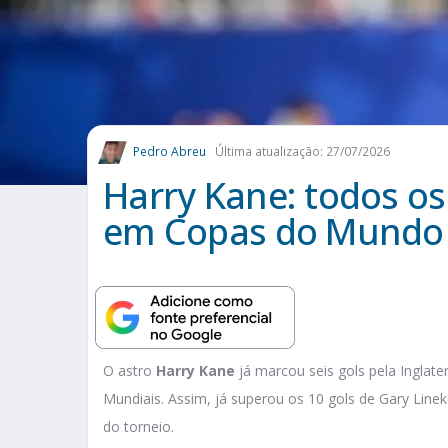
Pedro Abreu
Última atualização: 27/07/2026
Harry Kane: todos os
em Copas do Mundo
O astro
Harry Kane
já marcou seis gols pela Inglat
Mundiais. Assim, já superou os 10 gols de Gary Lineke
do torneio.