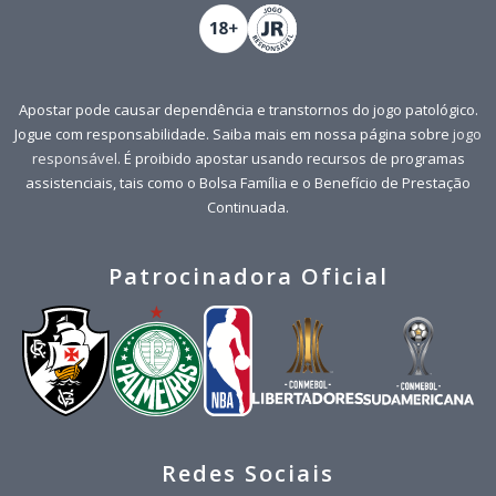
Apostar pode causar dependência e transtornos do jogo patológico.
Jogue com responsabilidade. Saiba mais em nossa página sobre
jogo
responsável
. É proibido apostar usando recursos de programas
assistenciais, tais como o Bolsa Família e o Benefício de Prestação
Continuada.
Patrocinadora Oficial
Redes Sociais