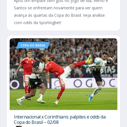
Após um empate sem gols no jogo de ida, Remo e
Santos se enfrentam novamente para ver quem
avança às quartas da Copa do Brasil. Veja análise
com odds da Sportingbet!
COPA DO BRASIL
Internacional x Corinthians: palpites e odds da
Copa do Brasil – 02/08