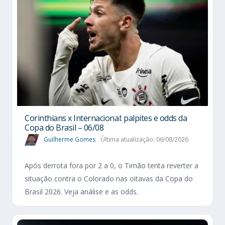
Corinthians x Internacional: palpites e odds da
Copa do Brasil – 06/08
Guilherme Gomes
Última atualização: 06/08/2026
Após derrota fora por 2 a 0, o Timão tenta reverter a
situação contra o Colorado nas oitavas da Copa do
Brasil 2026. Veja análise e as odds.