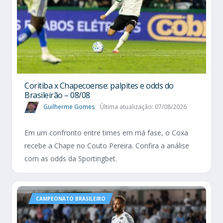
Coritiba x Chapecoense: palpites e odds do
Brasileirão – 08/08
Guilherme Gomes
Última atualização: 07/08/2026
Em um confronto entre times em má fase, o Coxa
recebe a Chape no Couto Pereira. Confira a análise
com as odds da Sportingbet.
CAMPEONATO BRASILEIRO