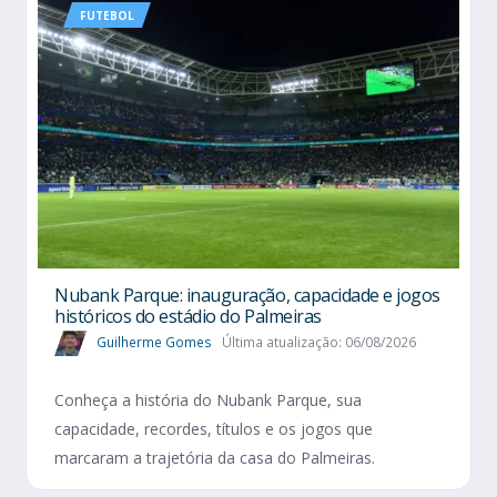
FUTEBOL
Nubank Parque: inauguração, capacidade e jogos
históricos do estádio do Palmeiras
Guilherme Gomes
Última atualização: 06/08/2026
Conheça a história do Nubank Parque, sua
capacidade, recordes, títulos e os jogos que
marcaram a trajetória da casa do Palmeiras.