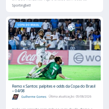
Sportingbet!
COPA DO BRASIL
Remo x Santos: palpites e odds da Copa do Brasil
– 04/08
Guilherme Gomes
Última atualização: 05/08/2026