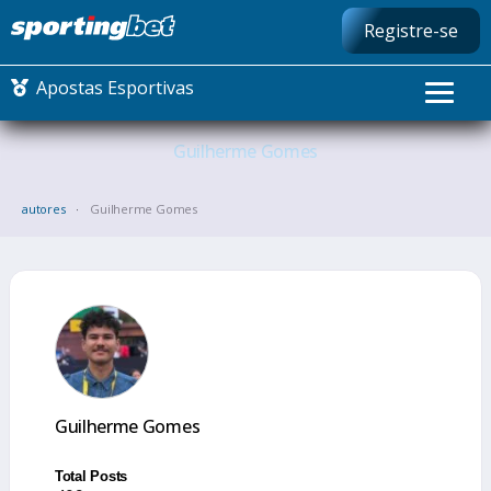
Registre-se
Apostas Esportivas
Guilherme
Gomes
CONMEBOL LIBERTADORES
autores
Guilherme Gomes
FUTEBOL NACIONAL
FUTEBOL INTERNACIONAL
COMO APOSTAR
MAIS ESPORTES
Guilherme Gomes
Total Posts