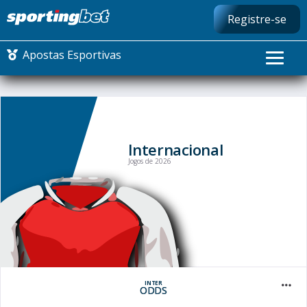
Registre-se
Apostas Esportivas
CONMEBOL LIBERTADORES
Internacional
FUTEBOL NACIONAL
Jogos de 2026
FUTEBOL INTERNACIONAL
COMO APOSTAR
MAIS ESPORTES
INTER
ODDS