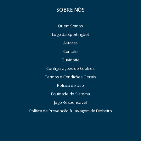
SOBRE NÓS
Quem Somos
Logo da Sportingbet
Autores
Contato
Ouvidoria
Configurações de Cookies
Termos e Condições Gerais
Política de Uso
Equidade do Sistema
Jogo Responsável
Política de Prevenção à Lavagem de Dinheiro