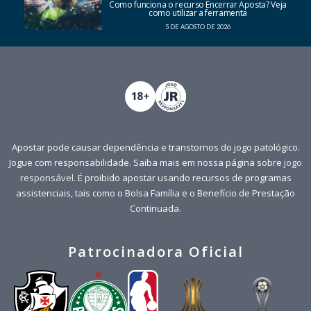
Como funciona o recurso Encerrar Aposta? Veja
como utilizar a ferramenta
5 DE AGOSTO DE 2026
Apostar pode causar dependência e transtornos do jogo patológico.
Jogue com responsabilidade. Saiba mais em nossa página sobre
jogo
responsável
. É proibido apostar usando recursos de programas
assistenciais, tais como o Bolsa Família e o Benefício de Prestação
Continuada.
Patrocinadora Oficial