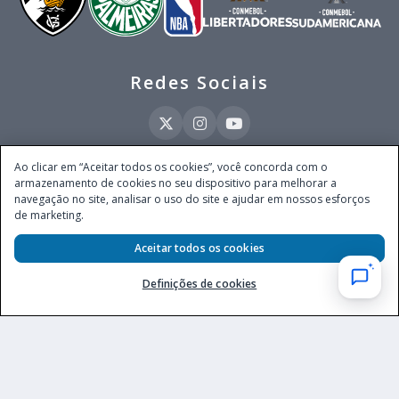
Redes Sociais
Ao clicar em “Aceitar todos os cookies”, você concorda com o
armazenamento de cookies no seu dispositivo para melhorar a
Este site é operado pela Ventmear Brasil LTDA (CNPJ 52.868.380/0001-84), com
navegação no site, analisar o uso do site e ajudar em nossos esforços
endereço na Avenida Brigadeiro Faria Lima, nº 4.055, 3º andar, Itaim Bibi, no
de marketing.
Município de São Paulo, Estado de São Paulo, CEP 04538-133, Brasil - empresa
autorizada a operar apostas de quota fixa em todo território nacional pela
Aceitar todos os cookies
Secretaria de Prêmios e Apostas do Ministério da Fazenda, conforme Portaria nº
247, de 07.02.2025, publicada no DOU em 11.2.2025.
Definições de cookies