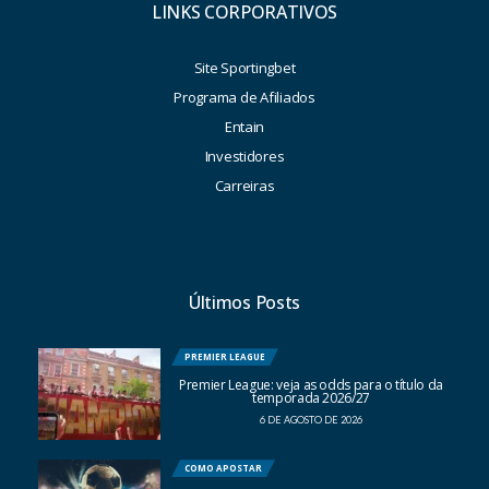
LINKS CORPORATIVOS
Site Sportingbet
Programa de Afiliados
Entain
Investidores
Carreiras
Últimos Posts
PREMIER LEAGUE
Premier League: veja as odds para o título da
temporada 2026/27
6 DE AGOSTO DE 2026
COMO APOSTAR