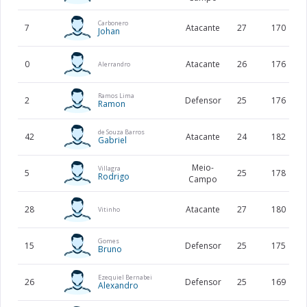
Carbonero
7
Atacante
27
170
Johan
0
Atacante
26
176
Alerrandro
Ramos Lima
2
Defensor
25
176
Ramon
de Souza Barros
42
Atacante
24
182
Gabriel
Meio-
Villagra
5
25
178
Rodrigo
Campo
28
Atacante
27
180
Vitinho
Gomes
15
Defensor
25
175
Bruno
Ezequiel Bernabei
26
Defensor
25
169
Alexandro