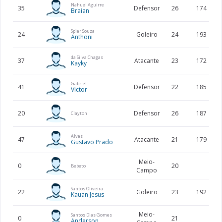
Nahuel Aguirre
35
Defensor
26
174
Braian
Spier Souza
24
Goleiro
24
193
Anthoni
da Silva Chagas
37
Atacante
23
172
Kayky
Gabriel
41
Defensor
22
185
Victor
20
Defensor
26
187
Clayton
Alves
47
Atacante
21
179
Gustavo Prado
Meio-
0
20
Bebeto
Campo
Santos Oliveira
22
Goleiro
23
192
Kauan Jesus
Meio-
Santos Dias Gomes
0
21
Anderson