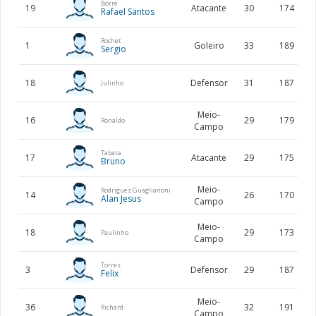
Borre
19
Atacante
30
174
Rafael Santos
Rochet
1
Goleiro
33
189
Sergio
18
Defensor
31
187
Julinho
Meio-
16
29
179
Ronaldo
Campo
Tabata
17
Atacante
29
175
Bruno
Meio-
Rodriguez Guaglianoni
14
26
170
Alan Jesus
Campo
Meio-
18
29
173
Paulinho
Campo
Torres
3
Defensor
29
187
Felix
Meio-
36
32
191
Richard
Campo