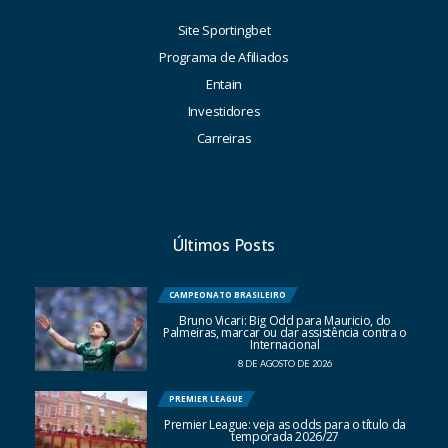
Site Sportingbet
Programa de Afiliados
Entain
Investidores
Carreiras
Últimos Posts
CAMPEONATO BRASILEIRO
Bruno Vicari: Big Odd para Mauricio, do
Palmeiras, marcar ou dar assistência contra o
Internacional
8 DE AGOSTO DE 2026
PREMIER LEAGUE
Premier League: veja as odds para o título da
temporada 2026/27