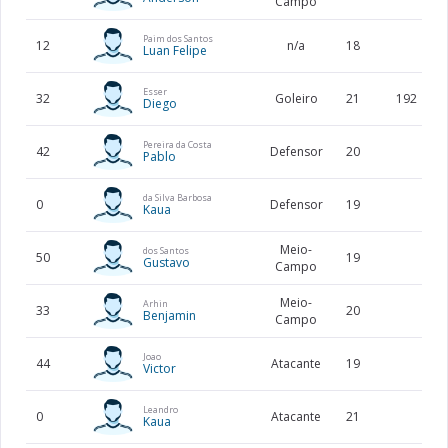
Campo
Paim dos Santos
12
n/a
18
Luan Felipe
Esser
32
Goleiro
21
192
Diego
Pereira da Costa
42
Defensor
20
Pablo
da Silva Barbosa
0
Defensor
19
Kaua
Meio-
dos Santos
50
19
Gustavo
Campo
Meio-
Arhin
33
20
Benjamin
Campo
Joao
44
Atacante
19
Victor
Leandro
0
Atacante
21
Kaua