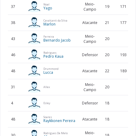
Meio-
Noal
37
19
171
Yago
Campo
Cavalcanti da Silva
38
Atacante
21
177
Marlon
Meio-
Ferreira
43
20
Bernardo Jacob
Campo
Rodrigues
46
Defensor
20
193
Pedro Kaua
Drummond
48
Atacante
22
189
Lucca
Meio-
31
20
Allex
Campo
4
Defensor
18
Esley
Soares
48
Atacante
18
Raykkonen Pereira
Meio-
Rodrigues De Melo
30
18