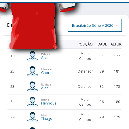
Elenco Completo
CAMISA
JOGADOR
POSIÇÃO
IDADE
ALTURA
Meio-
Patrick
10
35
177
Alan
Campo
Mercado
25
Defensor
39
181
Gabriel
Benítez
23
Defensor
32
178
Alan
Meio-
Bruno
8
36
180
Henrique
Campo
Meio-
Maia
29
29
179
Thiago
Campo