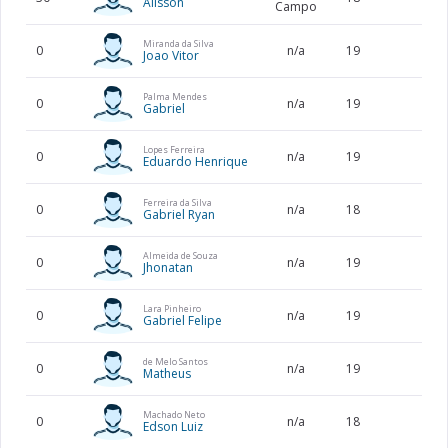
Alisson
Campo
Miranda da Silva
0
n/a
19
Joao Vitor
Palma Mendes
0
n/a
19
Gabriel
Lopes Ferreira
0
n/a
19
Eduardo Henrique
Ferreira da Silva
0
n/a
18
Gabriel Ryan
Almeida de Souza
0
n/a
19
Jhonatan
Lara Pinheiro
0
n/a
19
Gabriel Felipe
de Melo Santos
0
n/a
19
Matheus
Machado Neto
0
n/a
18
Edson Luiz