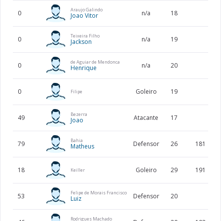
Araujo Galindo
0
n/a
18
Joao Vitor
Teixeira Filho
0
n/a
19
Jackson
de Aguiar de Mendonca
0
n/a
20
Henrique
0
Goleiro
19
Filipe
Bezerra
49
Atacante
17
Joao
Bahia
79
Defensor
26
181
Matheus
18
Goleiro
29
191
Keiller
Felipe de Morais Francisco
53
Defensor
20
Luiz
Rodrigues Machado