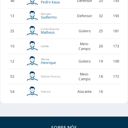
46
Defensor
20
193
Pedro Kaua
Maripan
13
Defensor
32
193
Guillermo
Cunha Queiroz
25
Goleiro
25
181
Matheus
Meio-
10
26
173
Calebe
Campo
Menke
12
Goleiro
19
190
Henrique
Meio-
52
18
172
Gabriel Vinicius
Campo
54
Atacante
16
Fabricio
SOBRE NÓS