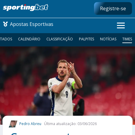
Registre-se
Apostas Esportivas
LTADOS
CALENDÁRIO
CLASSIFICAÇÃO
PALPITES
NOTÍCIAS
TIMES
CONMEBOL LIBERTADORES
FUTEBOL NACIONAL
FUTEBOL INTERNACIONAL
COMO APOSTAR
MAIS ESPORTES
Pedro Abreu
Última atualização: 03/06/2026