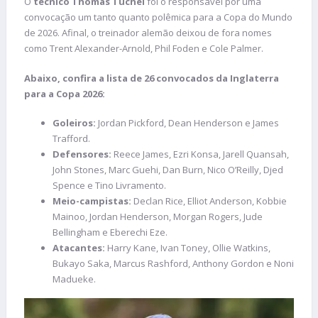
O
técnico Thomas Tuchel
foi o responsável por uma
convocação um tanto quanto polêmica para a Copa do Mundo
de 2026. Afinal, o treinador alemão deixou de fora nomes
como Trent Alexander-Arnold, Phil Foden e Cole Palmer.
Abaixo, confira a lista de 26 convocados da Inglaterra
para a Copa 2026:
Goleiros:
Jordan Pickford, Dean Henderson e James
Trafford.
Defensores:
Reece James, Ezri Konsa, Jarell Quansah,
John Stones, Marc Guehi, Dan Burn, Nico O’Reilly, Djed
Spence e Tino Livramento.
Meio-campistas:
Declan Rice, Elliot Anderson, Kobbie
Mainoo, Jordan Henderson, Morgan Rogers, Jude
Bellingham e Eberechi Eze.
Atacantes:
Harry Kane, Ivan Toney, Ollie Watkins,
Bukayo Saka, Marcus Rashford, Anthony Gordon e Noni
Madueke.