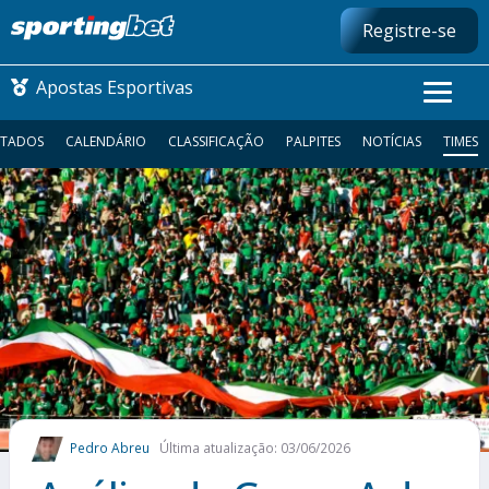
Registre-se
Apostas Esportivas
LTADOS
CALENDÁRIO
CLASSIFICAÇÃO
PALPITES
NOTÍCIAS
TIMES
CONMEBOL LIBERTADORES
FUTEBOL NACIONAL
FUTEBOL INTERNACIONAL
COMO APOSTAR
MAIS ESPORTES
Pedro Abreu
Última atualização: 03/06/2026