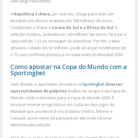
sem largo favoritismo.
A
República Tcheca
, por sua vez, chega para mais um
Mundial com elenco avaliado em 196 milhões de euros.
Completam a chave a
Coreia do Sul e a África do Sul
. A
seleção asiática, avaliada em 143 milhões de euros, fará jus a
uma odd de 1.33 se conseguir se classificar. Por fim, o time
africano, cotado em 52 milhões, pode alcançar rendimento de
2.15 caso confirme presença no mata-mata do Mundial 2026.
Como apostar na Copa do Mundo com a
Sportingbet
Sem dúvida, o apostador encontra na
Sportingbet
diversas
oportunidades de palpites
Análise do Grupo A da Copa do
Mundo: odds e favoritos para a Copa do Mundo 2026. É
possível montar prognósticos em cada um dos jogos do
Mundial que acontecerá nos Estados Unidos, México e
Canadá, assim como dá para prever até onde irá uma
determinada seleção.
Além disso, outra atração na página da Sportingbet são os