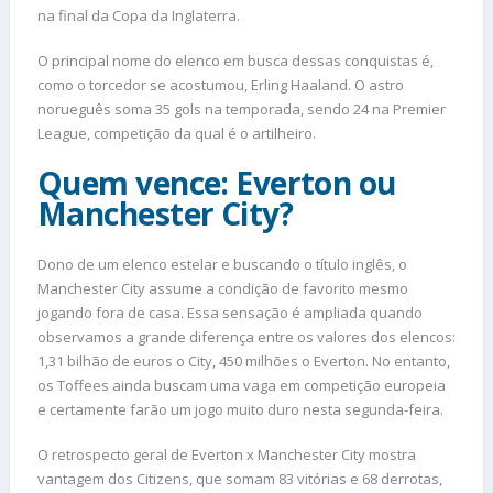
na final da Copa da Inglaterra.
O principal nome do elenco em busca dessas conquistas é,
como o torcedor se acostumou, Erling Haaland. O astro
norueguês soma 35 gols na temporada, sendo 24 na Premier
League, competição da qual é o artilheiro.
Quem vence: Everton ou
Manchester City?
Dono de um elenco estelar e buscando o título inglês, o
Manchester City assume a condição de favorito mesmo
jogando fora de casa. Essa sensação é ampliada quando
observamos a grande diferença entre os valores dos elencos:
1,31 bilhão de euros o City, 450 milhões o Everton. No entanto,
os Toffees ainda buscam uma vaga em competição europeia
e certamente farão um jogo muito duro nesta segunda-feira.
O retrospecto geral de Everton x Manchester City mostra
vantagem dos Citizens, que somam 83 vitórias e 68 derrotas,