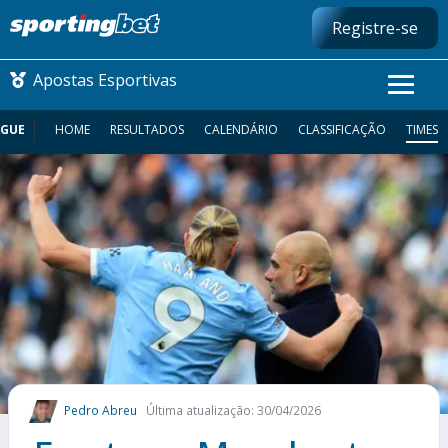
Registre-se
Apostas Esportivas
AGUE
HOME
RESULTADOS
CALENDÁRIO
CLASSIFICAÇÃO
TIMES
CONMEBOL LIBERTADORES
FUTEBOL NACIONAL
FUTEBOL INTERNACIONAL
COMO APOSTAR
MAIS ESPORTES
Pedro Abreu
Última atualização: 30/04/2026