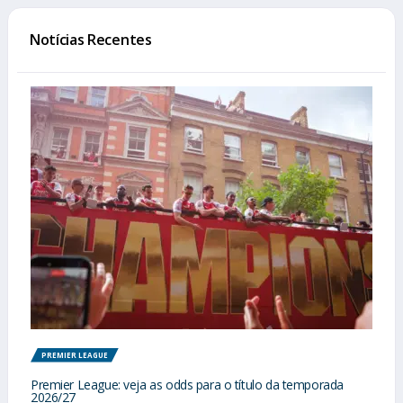
Notícias Recentes
PREMIER LEAGUE
Premier League: veja as odds para o título da temporada
2026/27