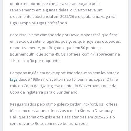
quatro temporadas e chegar a ser ameaçado pelo
rebaixamento em algumas delas, o Everton teve um
crescimento substancial em 2025/26 e disputa uma vaga na
Liga Europa ou Liga Conferência.
Para isso, o time comandado por David Moyes terá que ficar
em sexto ou sétimo lugares, posições que hoje são ocupadas,
respectivamente, por Brighton, que tem 50 pontos, e
Bournemouth, que soma 49. Os Toffees, com 47, aparecem na
11ª colocação por enquanto.
Campeão inglês em nove oportunidades, mas sem levantar a
taça
desde 1986/87, o Everton não foi bem nas copas. O time
caiu da Copa da Liga Inglesa diante do Wolverhampton e da
Copa da Inglaterra para o Sunderland.
Resguardados pelo ótimo goleiro Jordan Pickford, os Toffess
têm como destaques ofensivos o meia Kiernan Dewsbury-
Hall, que soma oito gols e seis assistências em 2025/26, e o
centroavante Beto, com nove bolas na rede.