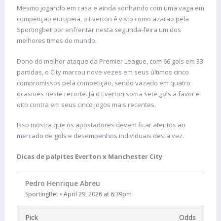
Mesmo jogando em casa e ainda sonhando com uma vaga em
competição europeia, o Everton é visto como azarão pela
Sportingbet por enfrentar nesta segunda-feira um dos
melhores times do mundo.
Dono do melhor ataque da Premier League, com 66 gols em 33
partidas, o City marcou nove vezes em seus últimos cinco
compromissos pela competição, sendo vazado em quatro
ocasiões neste recorte. Já o Everton soma sete gols a favor e
oito contra em seus cinco jogos mais recentes.
Isso mostra que os apostadores devem ficar atentos ao
mercado de gols e desempenhos individuais desta vez.
Dicas de palpites Everton x Manchester City
Pedro Henrique Abreu
SportingBet
•
April 29, 2026 at 6:39pm
Pick
Odds