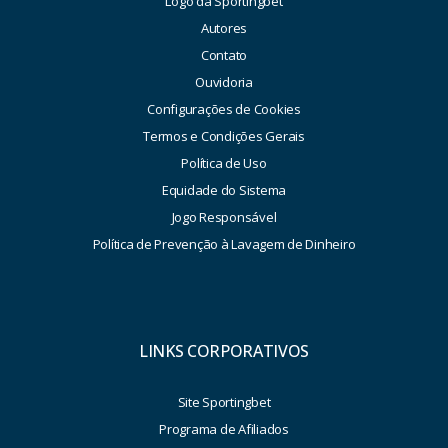
Logo da Sportingbet
Autores
Contato
Ouvidoria
Configurações de Cookies
Termos e Condições Gerais
Política de Uso
Equidade do Sistema
Jogo Responsável
Política de Prevenção à Lavagem de Dinheiro
LINKS CORPORATIVOS
Site Sportingbet
Programa de Afiliados