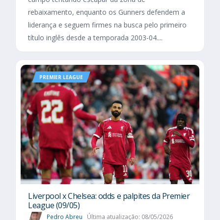
rebaixamento, enquanto os Gunners defendem a
liderança e seguem firmes na busca pelo primeiro
título inglês desde a temporada 2003-04....
PREMIER LEAGUE
Liverpool x Chelsea: odds e palpites da Premier
League (09/05)
Pedro Abreu
Última atualização: 08/05/2026