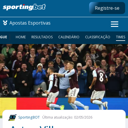
Registre-se
Apostas Esportivas
AGUE
HOME
RESULTADOS
CALENDÁRIO
CLASSIFICAÇÃO
TIMES
CONMEBOL LIBERTADORES
FUTEBOL NACIONAL
FUTEBOL INTERNACIONAL
COMO APOSTAR
MAIS ESPORTES
SportingBOT
Última atualização: 02/05/2026