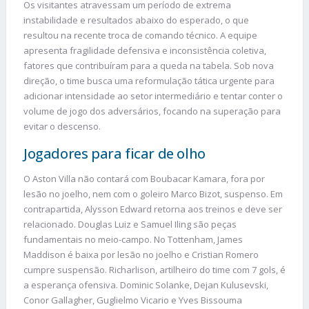
Os visitantes atravessam um período de extrema
instabilidade e resultados abaixo do esperado, o que
resultou na recente troca de comando técnico. A equipe
apresenta fragilidade defensiva e inconsistência coletiva,
fatores que contribuíram para a queda na tabela. Sob nova
direção, o time busca uma reformulação tática urgente para
adicionar intensidade ao setor intermediário e tentar conter o
volume de jogo dos adversários, focando na superação para
evitar o descenso.
Jogadores para ficar de olho
O Aston Villa não contará com Boubacar Kamara, fora por
lesão no joelho, nem com o goleiro Marco Bizot, suspenso. Em
contrapartida, Alysson Edward retorna aos treinos e deve ser
relacionado. Douglas Luiz e Samuel Iling são peças
fundamentais no meio-campo. No Tottenham, James
Maddison é baixa por lesão no joelho e Cristian Romero
cumpre suspensão. Richarlison, artilheiro do time com 7 gols, é
a esperança ofensiva. Dominic Solanke, Dejan Kulusevski,
Conor Gallagher, Guglielmo Vicario e Yves Bissouma