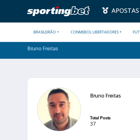
APOSTAS
BRASILEIRÃO
CONMEBOL LIBERTADORES
FUT
Bruno
Freitas
Bruno Freitas
Total Posts
37