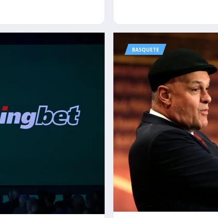
BASQUETE