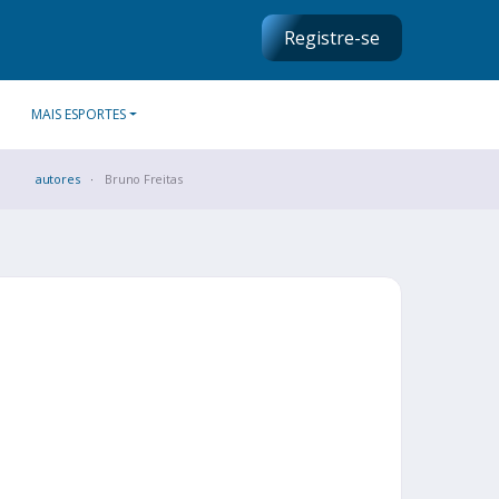
Registre-se
MAIS ESPORTES
autores
Bruno Freitas