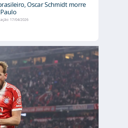
rasileiro, Oscar Schmidt morre
 Paulo
zação: 17/04/2026