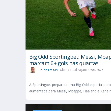
Big Odd Sportingbet: Messi, Mba
marcam 6+ gols nas quartas
Bruno Freitas
Última atualização: 27/07/2026
A Sportingbet preparou uma Big Odd especial para
aumentada para Messi, Mbappé, Haaland e Kane 