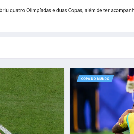
 Cobriu quatro Olimpíadas e duas Copas, além de ter acompa
COPA DO MUNDO