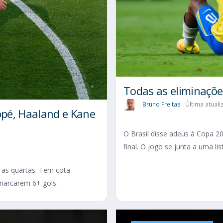
Todas as eliminaçõ
Bruno Freitas
Última atuali
ppé, Haaland e Kane
O Brasil disse adeus à Copa 2
final. O jogo se junta a uma lis
 as quartas. Tem cota
marcarem 6+ gols.