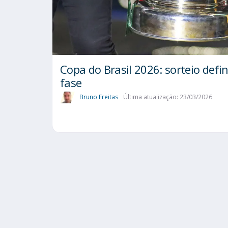
Copa do Brasil 2026: sorteio defi
fase
Bruno Freitas
Última atualização: 23/03/2026