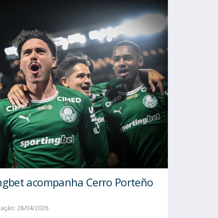
ingbet acompanha Cerro Porteño
!
zação: 28/04/2026