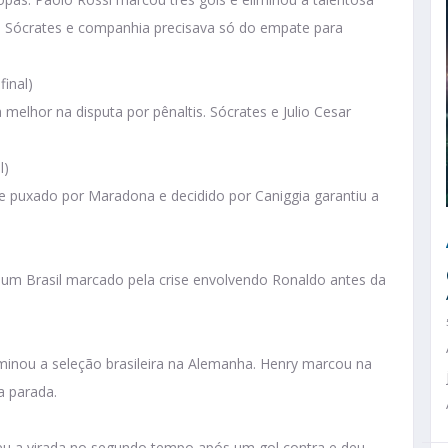
co, Sócrates e companhia precisava só do empate para
final)
elhor na disputa por pênaltis. Sócrates e Julio Cesar
l)
e puxado por Maradona e decidido por Caniggia garantiu a
de um Brasil marcado pela crise envolvendo Ronaldo antes da
minou a seleção brasileira na Alemanha. Henry marcou na
a parada.
reu a virada no segundo tempo após um gol contra e deu