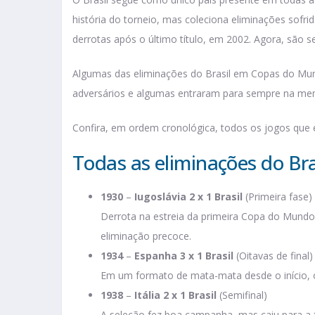
história do torneio, mas coleciona eliminações sofri
derrotas após o último título, em 2002. Agora, são se
Algumas das eliminações do Brasil em Copas do Mun
adversários e algumas entraram para sempre na mem
Confira, em ordem cronológica, todos os jogos que 
Todas as eliminações do B
1930
–
Iugoslávia 2 x 1 Brasil
(Primeira fase)
Derrota na estreia da primeira Copa do Mundo. A
eliminação precoce.
1934
–
Espanha 3 x 1 Brasil
(Oitavas de final)
Em um formato de mata-mata desde o início, o 
1938
–
Itália 2 x 1 Brasil
(Semifinal)
A seleção fez boa campanha, mas caiu para a