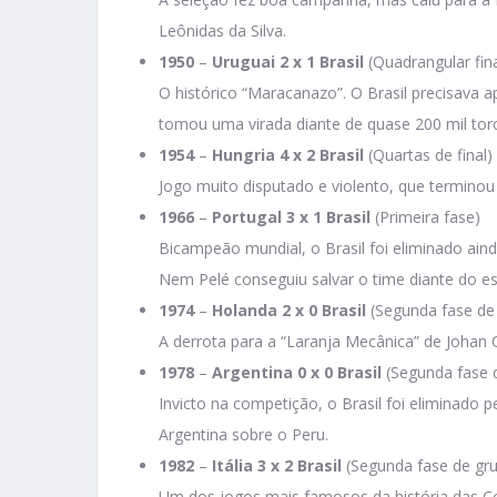
Leônidas da Silva.
1950
–
Uruguai 2 x 1 Brasil
(Quadrangular fina
O histórico “Maracanazo”. O Brasil precisava 
tomou uma virada diante de quase 200 mil torc
1954
–
Hungria 4 x 2 Brasil
(Quartas de final)
Jogo muito disputado e violento, que terminou 
1966
–
Portugal 3 x 1 Brasil
(Primeira fase)
Bicampeão mundial, o Brasil foi eliminado ain
Nem Pelé conseguiu salvar o time diante do es
1974
–
Holanda 2 x 0 Brasil
(Segunda fase de
A derrota para a “Laranja Mecânica” de Johan Cr
1978
–
Argentina 0 x 0 Brasil
(Segunda fase 
Invicto na competição, o Brasil foi eliminado p
Argentina sobre o Peru.
1982
–
Itália 3 x 2 Brasil
(Segunda fase de gr
Um dos jogos mais famosos da história das Co