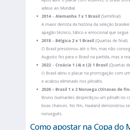
adeus ao Mundial.
2014
–
Alemanha 7 x 1 Brasil
(Semifinal)
A maior derrota da história da seleção brasile
apagão técnico, tático e emocional que segue 
2018
–
Bélgica 2 x 1 Brasil
(Quartas de final)
O Brasil pressionou até o fim, mas não conseg
Augusto fez para o Brasil na partida, mas a re
2022
–
Croácia 1 (4) x (2) 1 Brasil
(Quartas de
O Brasil abriu o placar na prorrogação com u
e acabou eliminado nos pênaltis.
2026
– Brasil 1 x 2 Noruega (Oitavas de fin
Bruno Guimarães desperdiçou um pênalti no c
boas chances. No fim, Haaland demonstrou seu 
norueguês.
Como apostar na Copa do 