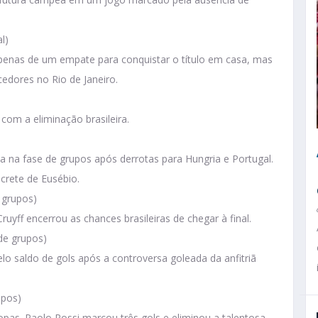
l)
apenas de um empate para conquistar o título em casa, mas
edores no Rio de Janeiro.
com a eliminação brasileira.
da na fase de grupos após derrotas para Hungria e Portugal.
crete de Eusébio.
 grupos)
uyff encerrou as chances brasileiras de chegar à final.
de grupos)
elo saldo de gols após a controversa goleada da anfitriã
upos)
pas. Paolo Rossi marcou três gols e eliminou a talentosa