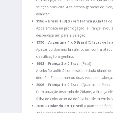
seleção brasileira. A talentosa geração de Zi
avançar.
1986
–
Brasil 1 (3) x (4) 1 França
(Quartas de 
Após empate na prorrogação, a França levou a m
desperdiçaram para a Seleção.
1990
–
Argentina 1 x 0 Brasil
(Oitavas de fina
Apesar do domínio brasileiro, um contra-ataqu
classificação argentina.
1998
–
França 3 x 0 Brasil
(Final)
A seleção anfitriã conquistou o título diante 
decisão. Zidane marcou duas vezes de cabeça.
2006
–
França 1 x 0 Brasil
(Quartas de final)
Com atuação inspirada de Zidane, a França eli
falha de colocação da defesa brasileira em bol
2010
–
Holanda 2 x 1 Brasil
(Quartas de final)
Após abrir o placar com Robinho, o Brasil sof