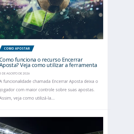
COMO APOSTAR
Como funciona o recurso Encerrar
Aposta? Veja como utilizar a ferramenta
5 DE AGOSTO DE 2026
A funcionalidade chamada Encerrar Aposta deixa o
jogador com maior controle sobre suas apostas.
Assim, veja como utilizá-la....