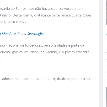
estrela do Santos, que não havia sido convocado para
aliano. Desta forma, o atacante parte para a quarta Copa
014, 2018 e 2022.
o Mundo estão na Sportingbet.
or nacional de torcedores, personalidades e parte da
xperiente goleiro Weverton, do Grêmio, e o jovem atacante
e.
nvocados para a Copa do Mundo 2026, divididos por posição.