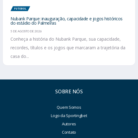
FUTEBOL
Nubank Parque: inauguração, capacidade e jogos históricos
do estádio do Palmeiras
5 DE AGOSTO DE 2026
Conheça a história do Nubank Parque, sua capacidade,
recordes, títulos e os jogos que marcaram a trajetória da
casa do...
SOBRE NÓS
Quem Somos
Logo da Sportingbet
Autores
Contato