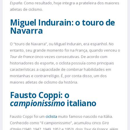
España
. Como resultado, hoje integra a prateleira dos maiores
atletas de ciclismo.
Miguel Indurain: o touro de
Navarra
O “touro de Navarra”, ou Miguel Indurain, era espanhol. No
entanto, seu grande momento foi na França, quando venceu o
Tour de France
cinco vezes consecutivas. De acordo com
historiadores do esporte, o ciclista possuía como principais
características a capacidade de combinar habilidades em
montanhas e contrarrelógio. É, por conta disso, um dos
maiores atletas de ciclismo da história.
Fausto Coppi: o
campionissimo
italiano
Fausto Coppi foi um
ciclista
muito famoso nascido na Itália.
Conhecido como “il campionissimo”, acumulou cinco
Giro
d’Italia
(1940, 1947, 1949, 1952 e 1953), dois
Tour de France
, além