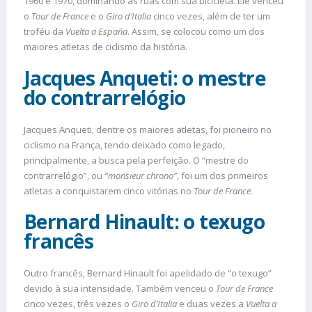
1960 e 1970, dominando as ruas com sua bicicleta. Ele venceu
o
Tour de France
e o
Giro d’Italia
cinco vezes, além de ter um
troféu da
Vuelta a España
. Assim, se colocou como um dos
maiores atletas de ciclismo da história.
Jacques Anqueti: o mestre
do contrarrelógio
Jacques Anqueti, dentre os maiores atletas, foi pioneiro no
ciclismo na França, tendo deixado como legado,
principalmente, a busca pela perfeição. O “mestre do
contrarrelógio”, ou
“monsieur chrono”
, foi um dos primeiros
atletas a conquistarem cinco vitórias no
Tour de France
.
Bernard Hinault: o texugo
francês
Outro francês, Bernard Hinault foi apelidado de “o texugo”
devido à sua intensidade. Também venceu o
Tour de France
cinco vezes, três vezes o
Giro d’Italia
e duas vezes a
Vuelta a