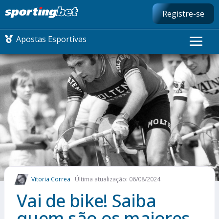
Registre-se
Apostas Esportivas
CONMEBOL LIBERTADORES
FUTEBOL NACIONAL
FUTEBOL INTERNACIONAL
COMO APOSTAR
Vitoria Correa
Última atualização: 06/08/2024
MAIS ESPORTES
Vai de bike! Saiba
quem são os maiores