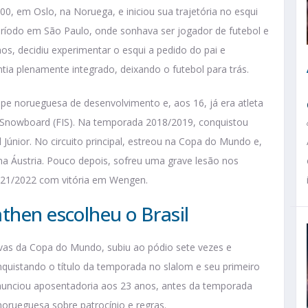
0, em Oslo, na Noruega, e iniciou sua trajetória no esqui
período em São Paulo, onde sonhava ser jogador de futebol e
s, decidiu experimentar o esqui a pedido do pai e
a plenamente integrado, deixando o futebol para trás.
ipe norueguesa de desenvolvimento e, aos 16, já era atleta
e Snowboard (FIS). Na temporada 2018/2019, conquistou
únior. No circuito principal, estreou na Copa do Mundo e,
a Áustria. Pouco depois, sofreu uma grave lesão nos
2021/2022 com vitória em Wengen.
then escolheu o Brasil
as da Copa do Mundo, subiu ao pódio sete vezes e
quistando o título da temporada no slalom e seu primeiro
anunciou aposentadoria aos 23 anos, antes da temporada
orueguesa sobre patrocínio e regras.