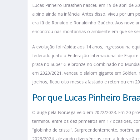
Lucas Pinheiro Braathen nasceu em 19 de abril de 200
alpino ainda na infância. Antes disso, viveu por um 
era fã de Ronaldo e Ronaldinho Gaúcho. Aos nove ano
encontrou nas montanhas o ambiente em que se senti
A evolução foi rápida: aos 14 anos, ingressou na equ
federado junto à Federação Internacional de Esqui 
prata no Super G e bronze no Combinado no Mundial J
em 2020/2021, venceu o slalom gigante em Sölden, n
joelhos, ficou oito meses afastado e retornou em 
Por que Lucas Pinheiro Braa
O auge pela Noruega veio em 2022/2023. Em 20 prov
terminou entre os dez primeiros em 17 ocasiões, con
“globinho de cristal”. Surpreendentemente, porém, 
2023/2024, alegando divergências com a federação n