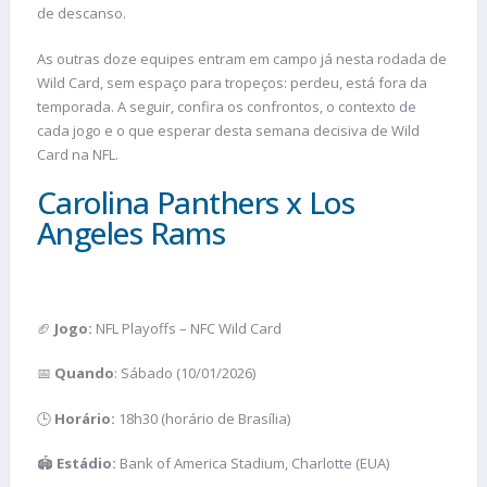
de descanso.
As outras doze equipes entram em campo já nesta rodada de
Wild Card, sem espaço para tropeços: perdeu, está fora da
temporada. A seguir, confira os confrontos, o contexto de
cada jogo e o que esperar desta semana decisiva de Wild
Card na NFL.
Carolina Panthers x Los
Angeles Rams
🏈
Jogo:
NFL Playoffs – NFC Wild Card
📅
Quando
: Sábado (10/01/2026)
🕒
Horário:
18h30 (horário de Brasília)
🏟️
Estádio:
Bank of America Stadium, Charlotte (EUA)