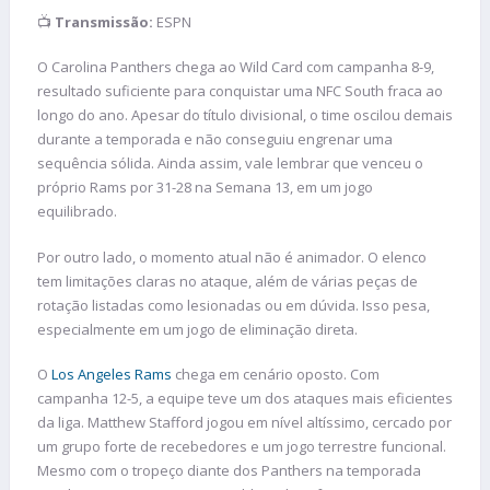
📺
Transmissão:
ESPN
O Carolina Panthers chega ao Wild Card com campanha 8-9,
resultado suficiente para conquistar uma NFC South fraca ao
longo do ano. Apesar do título divisional, o time oscilou demais
durante a temporada e não conseguiu engrenar uma
sequência sólida. Ainda assim, vale lembrar que venceu o
próprio Rams por 31-28 na Semana 13, em um jogo
equilibrado.
Por outro lado, o momento atual não é animador. O elenco
tem limitações claras no ataque, além de várias peças de
rotação listadas como lesionadas ou em dúvida. Isso pesa,
especialmente em um jogo de eliminação direta.
O
Los Angeles Rams
chega em cenário oposto. Com
campanha 12-5, a equipe teve um dos ataques mais eficientes
da liga. Matthew Stafford jogou em nível altíssimo, cercado por
um grupo forte de recebedores e um jogo terrestre funcional.
Mesmo com o tropeço diante dos Panthers na temporada