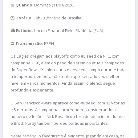
📅
Quando
: Domingo (11/01/2026)
🕒
Horário:
18h30 (horário de Brasília)
🏟️
Estádio:
Lincoln Financial Field, Filadélfia (EUA)
📺
Transmissão:
ESPN
Os Eagles chegam aos playoffs como #3 seed da NFC, com
campanha 11-6, além do peso de serem os atuais campeões
do Super Bowl LIX. Jalen Hurts esteve em campo durante toda
a temporada, embora não tenha apresentado seu melhor
nível em vários momentos. Ainda assim, o elenco segue
profundo e experiente.
O San Francisco 49ers aparece como #6 seed, com 12 vitórias
e 5 derrotas. A campanha surpreendeu, considerando o
número de lesões. Nick Bosa ficou fora desde o início do ano,
e Brock Purdy também perdeu partidas importantes.
Neste cenário, o favoritismo é evidente. Jogando em casa, os