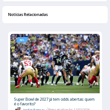
Notícias Relacionadas
NFL
Super Bowl de 2027 já tem odds abertas: quem
é o favorito?
Jordan Ramsay
Última atualização: 12/02/2026