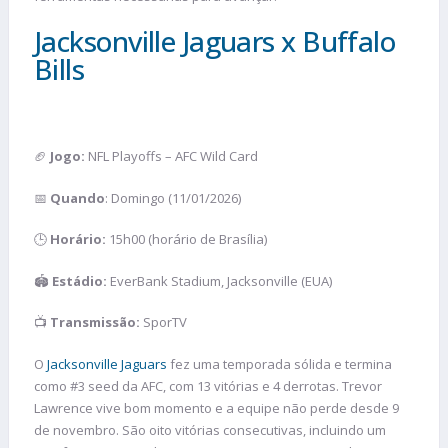
Jacksonville Jaguars x Buffalo
Bills
🏈
Jogo:
NFL Playoffs – AFC Wild Card
📅
Quando
: Domingo (11/01/2026)
🕒
Horário:
15h00 (horário de Brasília)
🏟️
Estádio:
EverBank Stadium, Jacksonville (EUA)
📺
Transmissão:
SporTV
O
Jacksonville Jaguars
fez uma temporada sólida e termina
como #3 seed da AFC, com 13 vitórias e 4 derrotas. Trevor
Lawrence vive bom momento e a equipe não perde desde 9
de novembro. São oito vitórias consecutivas, incluindo um