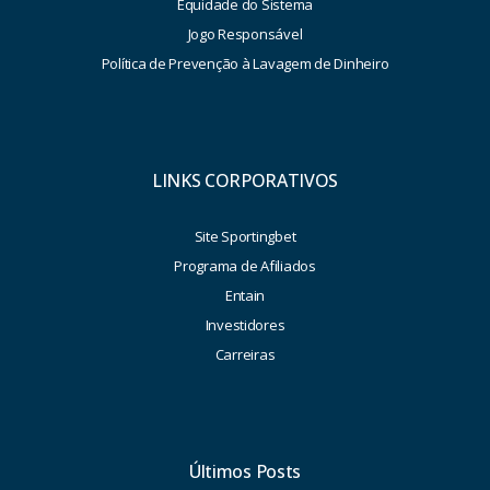
Equidade do Sistema
Jogo Responsável
Política de Prevenção à Lavagem de Dinheiro
LINKS CORPORATIVOS
Site Sportingbet
Programa de Afiliados
Entain
Investidores
Carreiras
Últimos Posts