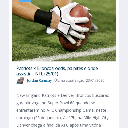
Patriots x Broncos: odds, palpites e onde
assistir – NFL (25/01)
Jordan Ramsay
Última atualização: 23/01/2026
New England Patriots e Denver Broncos buscarão
garantir vaga no Super Bowl 60 quando se
enfrentarem no AFC Championship Game, neste
domingo (25 de janeiro), às 17h, na Mile High City.
Denver chega à final da AFC após uma vitória