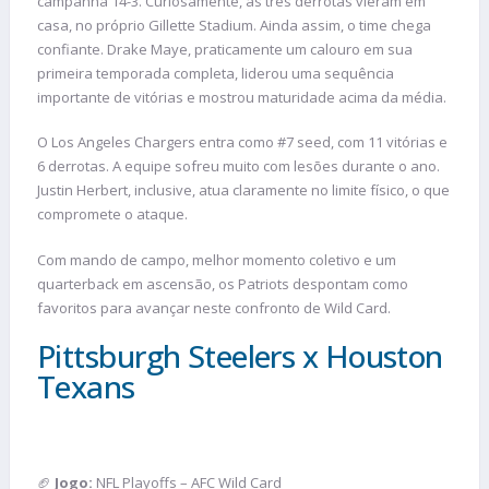
campanha 14-3. Curiosamente, as três derrotas vieram em
casa, no próprio Gillette Stadium. Ainda assim, o time chega
confiante. Drake Maye, praticamente um calouro em sua
primeira temporada completa, liderou uma sequência
importante de vitórias e mostrou maturidade acima da média.
O Los Angeles Chargers entra como #7 seed, com 11 vitórias e
6 derrotas. A equipe sofreu muito com lesões durante o ano.
Justin Herbert, inclusive, atua claramente no limite físico, o que
compromete o ataque.
Com mando de campo, melhor momento coletivo e um
quarterback em ascensão, os Patriots despontam como
favoritos para avançar neste confronto de Wild Card.
Pittsburgh Steelers x Houston
Texans
🏈
Jogo:
NFL Playoffs – AFC Wild Card