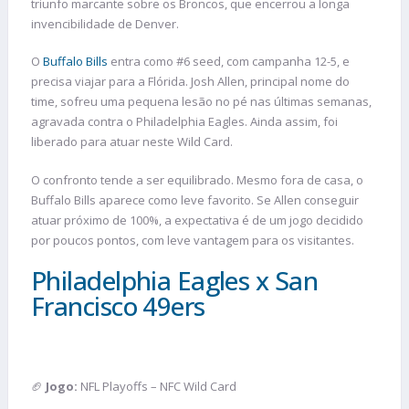
triunfo marcante sobre os Broncos, que encerrou a longa
invencibilidade de Denver.
O
Buffalo Bills
entra como #6 seed, com campanha 12-5, e
precisa viajar para a Flórida. Josh Allen, principal nome do
time, sofreu uma pequena lesão no pé nas últimas semanas,
agravada contra o Philadelphia Eagles. Ainda assim, foi
liberado para atuar neste Wild Card.
O confronto tende a ser equilibrado. Mesmo fora de casa, o
Buffalo Bills aparece como leve favorito. Se Allen conseguir
atuar próximo de 100%, a expectativa é de um jogo decidido
por poucos pontos, com leve vantagem para os visitantes.
Philadelphia Eagles x San
Francisco 49ers
🏈
Jogo:
NFL Playoffs – NFC Wild Card