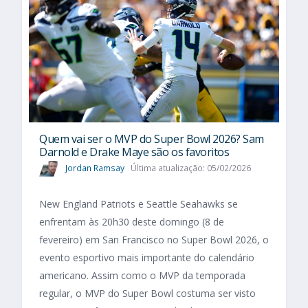
Quem vai ser o MVP do Super Bowl 2026? Sam
Darnold e Drake Maye são os favoritos
Jordan Ramsay
Última atualização: 05/02/2026
New England Patriots e Seattle Seahawks se
enfrentam às 20h30 deste domingo (8 de
fevereiro) em San Francisco no Super Bowl 2026, o
evento esportivo mais importante do calendário
americano. Assim como o MVP da temporada
regular, o MVP do Super Bowl costuma ser visto