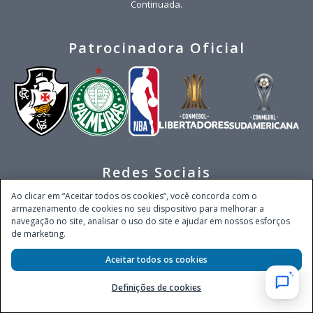
Continuada.
Patrocinadora Oficial
Redes Sociais
Ao clicar em “Aceitar todos os cookies”, você concorda com o
armazenamento de cookies no seu dispositivo para melhorar a
navegação no site, analisar o uso do site e ajudar em nossos esforços
de marketing.
Este site é operado pela Ventmear Brasil LTDA (CNPJ 52.868.380/0001-84), com
Aceitar todos os cookies
endereço na Avenida Brigadeiro Faria Lima, nº 4.055, 3º andar, Itaim Bibi, no
Município de São Paulo, Estado de São Paulo, CEP 04538-133, Brasil - empresa
Definições de cookies
autorizada a operar apostas de quota fixa em todo território nacional pela
Secretaria de Prêmios e Apostas do Ministério da Fazenda, conforme Portaria nº