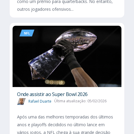
como um prêmio para quarterbacks. No entanto,
outros jogadores ofensivos...
NFL
Onde assistir ao Super Bowl 2026
Rafael Duarte
Última atualização: 05/02/2026
Após uma das melhores temporadas dos últimos
anos e playoffs decididos no último lance em
vários jogos, a NFL chega à sua grande decisão