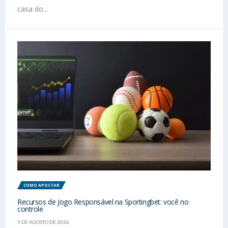
casa do...
COMO APOSTAR
Recursos de Jogo Responsável na Sportingbet: você no
controle
5 DE AGOSTO DE 2026